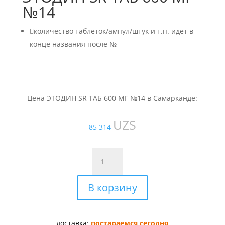
№14

количество таблеток/ампул/штук и т.п. идет в
конце названия после №
Цена ЭТОДИН SR ТАБ 600 МГ №14 в Самарканде:
UZS
85 314
Количество
товара
ЭТОДИН
В корзину
SR
ТАБ
600
МГ
доставка:
постараемся сегодня