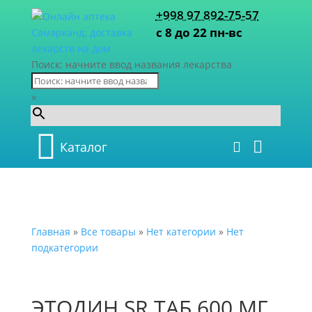
+998 97 892-75-57
с 8 до 22 пн-вс
Поиск: начните ввод названия лекарства
×
Каталог
Главная
»
Все товары
»
Нет категории
»
Нет
подкатегории
ЭТОДИН SR ТАБ 600 МГ