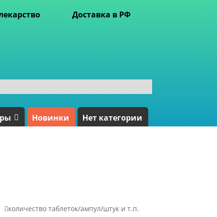
лекарство
Доставка в РФ
ары
Новинки
Нет категории

количество таблеток/ампул/штук и т.п.