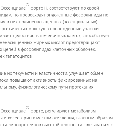
®
а Эссенциале
форте Н, соответствуют по своей
пидам, но превосходят эндогенные фосфолипиды по
ания в них полиненасыщенных (эссенциальных)
нергетических молекул в поврежденные участки
ивает целостность печеночных клеток, способствует
линенасыщенных жирных кислот предотвращают
 цепей в фосфолипидах клеточных оболочек,
ек гепатоцитов
ие их текучести и эластичности, улучшает обмен
локи повышают активность фиксированных на
льному, физиологическому пути протекания
®
а Эссенциале
форте, регулируют метаболизм
 и холестерин к местам окисления, главным образом
ости липопротеинов высокой плотности связываться с