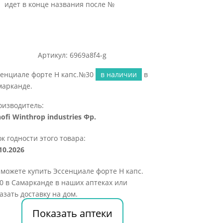
идет в конце названия после №
Артикул: 6969a8f4-g
сенциале форте Н капс.№30
в наличии
в
марканде.
оизводитель:
ofi Winthrop industries Фр.
к годности этого товара:
10.2026
можете купить Эссенциале форте Н капс.
 в Самарканде в наших аптеках или
азать доставку на дом.
Показать аптеки