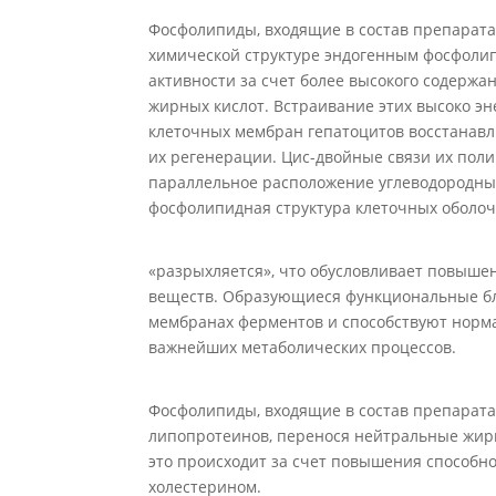
Фосфолипиды, входящие в состав препарат
химической структуре эндогенным фосфоли
активности за счет более высокого содерж
жирных кислот. Встраивание этих высоко э
клеточных мембран гепатоцитов восстанавл
их регенерации. Цис-двойные связи их по
параллельное расположение углеводородных
фосфолипидная структура клеточных оболоч
«разрыхляется», что обусловливает повышен
веществ. Образующиеся функциональные б
мембранах ферментов и способствуют норма
важнейших метаболических процессов.
Фосфолипиды, входящие в состав препарат
липопротеинов, перенося нейтральные жиры
это происходит за счет повышения способн
холестерином.