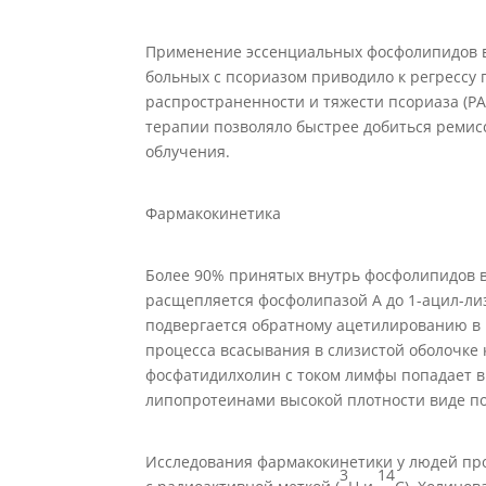
Применение эссенциальных фосфолипидов в
больных с псориазом приводило к регрессу
распространенности и тяжести псориаза (PA
терапии позволяло быстрее добиться реми
облучения.
Фармакокинетика
Более 90% принятых внутрь фосфолипидов в
расщепляется фосфолипазой А до 1-ацил-ли
подвергается обратному ацетилированию в
процесса всасывания в слизистой оболочк
фосфатидилхолин с током лимфы попадает в 
липопротеинами высокой плотности виде по
Исследования фармакокинетики у людей пр
3
14