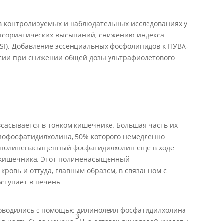
 контролируемых и наблюдательных исследованиях у
 псориатических высыпаний, снижению индекса
SI). Добавление эссенциальных фосфолипидов к ПУВА-
ссии при снижении общей дозы ультрафиолетового
сасывается в тонком кишечнике. Большая часть их
зофосфатидилхолина, 50% которого немедленно
 полиненасыщенный фосфатидилхолин ещё в ходе
е кишечника. Этот полиненасыщенный
кровь и оттуда, главным образом, в связанном с
ступает в печень.
оводились с помощью дилинолеил фосфатидилхолина
3