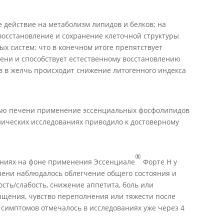
 действие на метаболизм липидов и белков; на
осстановление и сохранение клеточной структуры
 систем; что в конечном итоге препятствует
ени и способствует естественному восстановлению
в в желчь происходит снижение литогенного индекса
нью печени применение эссенциальных фосфолипидов
ических исследованиях приводило к достоверному
®
аниях на фоне применения Эссенциале
Форте Н у
чени наблюдалось облегчение общего состояния и
сть/слабость, снижение аппетита, боль или
ыщения, чувство переполнения или тяжести после
 симптомов отмечалось в исследованиях уже через 4