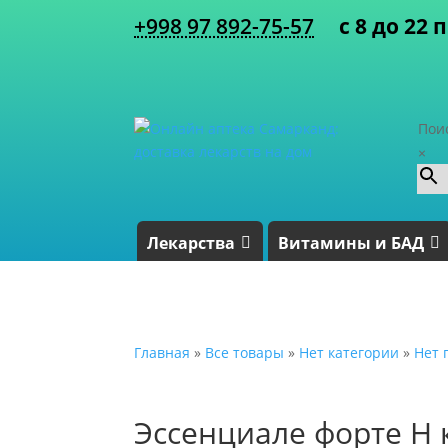
+998 97 892-75-57
с 8 до 22 
Пои
×
Лекарства
Витамины и БАД
Главная
»
Все товары
»
Нет категории
»
Нет 
Эссенциале форте Н 