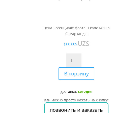
Цена Эссенциале форте Н капс.№30 в
Самарканде:
UZS
166 639
Количество
товара
Эссенциале
В корзину
форте
Н
капс.
№30
доставка:
сегодня
или можно просто нажать на кнопку:
позвонить и заказать