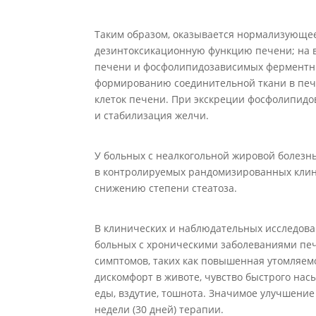
Таким образом, оказывается нормализующее
дезинтоксикационную функцию печени; на в
печени и фосфолипидозависимых ферментных
формированию соединительной ткани в печ
клеток печени. При экскреции фосфолипидо
и стабилизация желчи.
У больных с неалкогольной жировой болез
в контролируемых рандомизированных клин
снижению степени стеатоза.
В клинических и наблюдательных исследов
больных с хроническими заболеваниями пе
симптомов, таких как повышенная утомляемо
дискомфорт в животе, чувство быстрого нас
еды, вздутие, тошнота. Значимое улучшение
недели (30 дней) терапии.