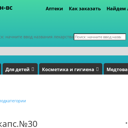
пн-вс
Аптеки
Как заказать
Найдем 
ск: начните ввод названия лекарства
Для детей
Косметика и гигиена
Медтов
подкатегории
капс.№30