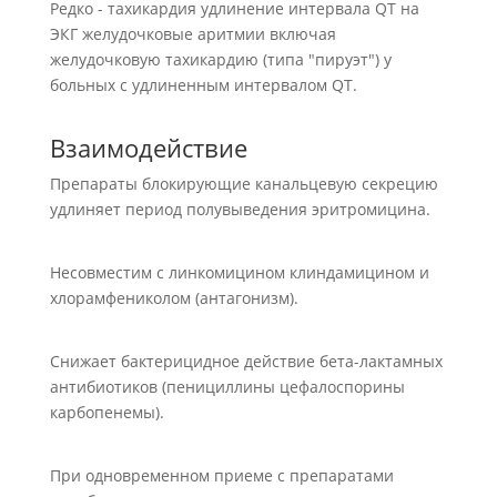
Редко - тахикардия удлинение интервала QT на
ЭКГ желудочковые аритмии включая
желудочковую тахикардию (типа "пируэт") у
больных с удлиненным интервалом QT.
Взаимодействие
Препараты блокирующие канальцевую секрецию
удлиняет период полувыведения эритромицина.
Несовместим с линкомицином клиндамицином и
хлорамфениколом (антагонизм).
Снижает бактерицидное действие бета-лактамных
антибиотиков (пенициллины цефалоспорины
карбопенемы).
При одновременном приеме с препаратами