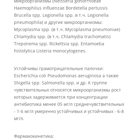
микроорганизмы (Neisseria gonorrhoeae
Haemophilus influenzae Bordetella pertussis
Brucella spp. Legionella spp. в т.ч. Legionella
pneumophila) и другие микроорганизмы:
Mycoplasma spp. (в т.ч. Mycoplasma pneumoniae)
Chlamydia spp. (в т.ч. Chlamydia trachomatis)
Treponema spp. Rickettsia spp. Entamoeba
histolytica Listeria monocytogenes.
Устойчивы грамотрицательные палочки:
Escherichia coli Pseudomonas aeruginosa а также
Shigella spp. Salmonella spp. и др. К группе
чувствительных относятся микроорганизмы рост
которых задерживается при концентрации
антибиотика менее 05 мг/л среднечувствительных
- 1-6 мг/л умеренно устойчивых и устойчивых - 6-8
мг/л.
Фармакокинетика: