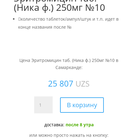
(Ника ф.) 250мг №10

количество таблеток/ампул/штук и т.п. идет в
конце названия после №
Цена Эритромицин таб. (Ника ф.) 250мг №10 в
Самарканде:
25 807
UZS
Количество
В корзину
товара
Эритромицин
таб.
доставка:
после 8 утра
(Ника
или можно просто нажать на кнопку:
ф.)