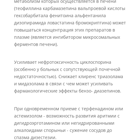
метаболизм которых осуществляется в печени
(теофиллина карбамазепина вальпроевой кислоты
гексобарбитала фенитоина альфентанила
дизопирамида ловастатина бромокриптина) может
повышаться концентрация этих препаратов в
плазме (является ингибитором микросомальных
ферментов печени).
Усиливает нефротоксичность циклоспорина
(особенно у больных с сопутствующей почечной
недостаточностью). Снижает клиренс триазолама
и мидазолама в связи с чем может усиливать
фармакологические эффекты бензо- диазепинов.
При одновременном приеме с терфенадином или
астемизолом - возможность развития аритмии с
дигидроэрготамином или негидрированными
алкалоидами спорыньи - сужение сосудов до
спазма дизестезии.