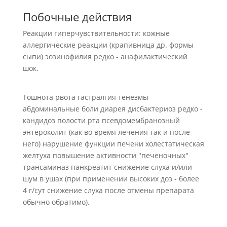
Побочные действия
Реакции гиперчувствительности: кожные
аллергические реакции (крапивница др. формы
сыпи) эозинофилия редко - анафилактический
шок.
Тошнота рвота гастралгия тенезмы
абдоминальные боли диарея дисбактериоз редко -
кандидоз полости рта псевдомембранозный
энтероколит (как во время лечения так и после
него) нарушение функции печени холестатическая
желтуха повышение активности "печеночных"
трансаминаз панкреатит снижение слуха и/или
шум в ушах (при применении высоких доз - более
4 г/сут снижение слуха после отмены препарата
обычно обратимо).