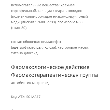
вспомогательные вещества: крахмал
картофельный, кальция стеарат, повидон
(поливинилпирролидон низкомолекулярный
медицинский 12600±2700), полисорбат-80
(твин-80);
состав оболочки: целлацефат
(ацетилфталилцеллюлоза), касторовое масло,
титана диоксид.
Фармакологическое действие
Фармакотерапевтическая группа
антибиотик-макролид
Код АТХ: S01AA17