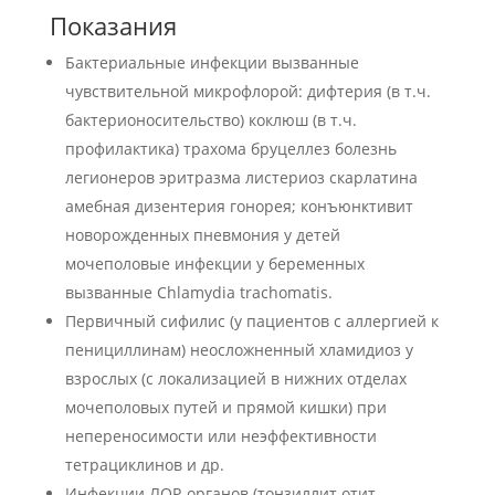
Показания
Бактериальные инфекции вызванные
чувствительной микрофлорой: дифтерия (в т.ч.
бактерионосительство) коклюш (в т.ч.
профилактика) трахома бруцеллез болезнь
легионеров эритразма листериоз скарлатина
амебная дизентерия гонорея; конъюнктивит
новорожденных пневмония у детей
мочеполовые инфекции у беременных
вызванные Chlamydia trachomatis.
Первичный сифилис (у пациентов с аллергией к
пенициллинам) неосложненный хламидиоз у
взрослых (с локализацией в нижних отделах
мочеполовых путей и прямой кишки) при
непереносимости или неэффективности
тетрациклинов и др.
Инфекции ЛОР-органов (тонзиллит отит