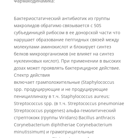
Фармакодинамика:
Бактериостатический антибиотик из группы
макролидов обратимо связывается с 50S
субъединицей рибосом в ее донорской части что
нарушает образование пептидных связей между
молекулами аминокислот и блокирует синтез
белков микроорганизмов (не влияет на синтез
нуклеиновых кислот). При применении в высоких
дозах может проявлять бактерицидное действие.
Спектр действия
включает грамположительные (Staphylococcus
spp. продуцирующие и не продуцирующие
пенициллиназу в т.ч. Staphylococcus aureus;
Streptococcus spp. (в т.ч. Streptococcus pneumoniae
Streptococcus pyogenes) альфа-гемолитический
стрептококк (группы Viridans) Bacillus anthracis
Corynebacterium diphtheriae Corynebacterium
minutissimum) и грамотрицательные