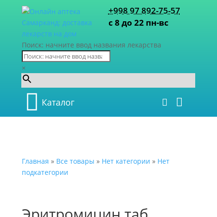
+998 97 892-75-57
с 8 до 22 пн-вс
Поиск: начните ввод названия лекарства
×
Каталог
Главная
»
Все товары
»
Нет категории
»
Нет
подкатегории
Эритромицин таб.