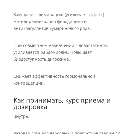
Замедляет элиминацию (усиливает эффект)
метилпреднизолона фелодипина и
антикоагулянтов кумаринового ряда.
При совместном назначении с ловастатином
усиливается рабдомиолиз. Повышает
биодоступность дигоксина.
Снижает эффективность гормональной
контрацепции.
Как принимать, курс приема и
дозировка
Внутрь.
Разовая доза для взрослых и подростков старше 14