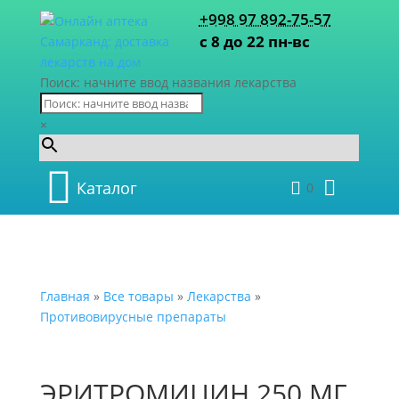
+998 97 892-75-57
с 8 до 22 пн-вс
Поиск: начните ввод названия лекарства
×
Каталог
0
Главная
»
Все товары
»
Лекарства
»
Противовирусные препараты
ЭРИТРОМИЦИН 250 МГ