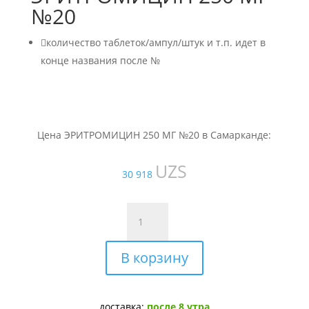
№20

количество таблеток/ампул/штук и т.п. идет в
конце названия после №
Цена ЭРИТРОМИЦИН 250 МГ №20 в Самарканде:
UZS
30 918
Количество
товара
ЭРИТРОМИЦИН
В корзину
250
МГ
№20
доставка:
после 8 утра