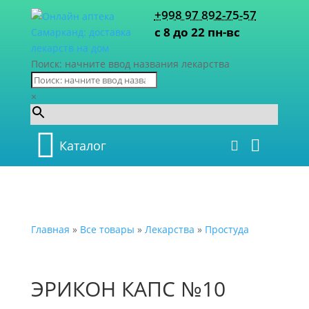
+998 97 892-75-57
с 8 до 22 пн-вс
Поиск: начните ввод названия лекарства
×
Каталог
Главная
»
Все товары
»
Лекарства
»
Простуда
ЭРИКОН КАПС №10