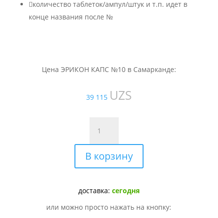

количество таблеток/ампул/штук и т.п. идет в
конце названия после №
Цена ЭРИКОН КАПС №10 в Самарканде:
UZS
39 115
Количество
товара
ЭРИКОН
В корзину
КАПС
№10
доставка:
сегодня
или можно просто нажать на кнопку: