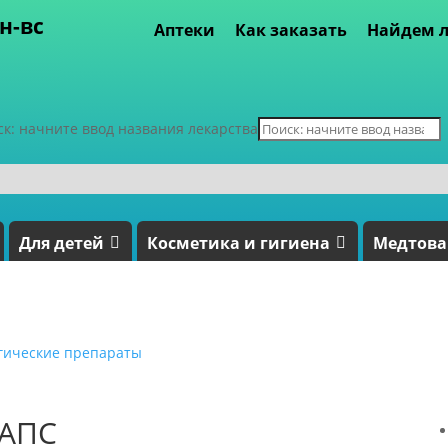
пн-вс
Аптеки
Как заказать
Найдем л
ск: начните ввод названия лекарства
Для детей
Косметика и гигиена
Медтов
гические препараты
КАПС