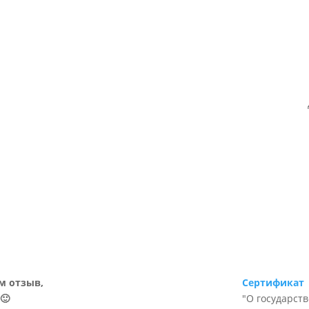
м отзыв,
Сертификат
🙂
"О государст