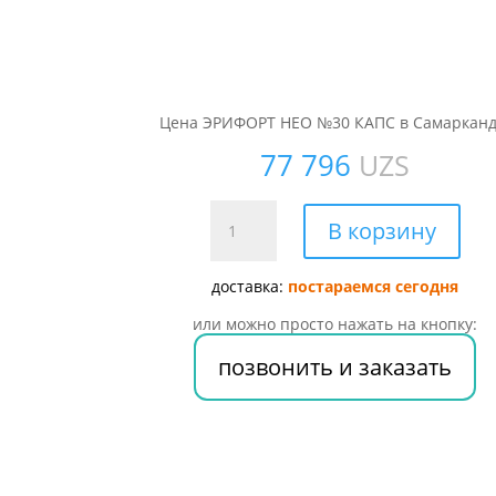
Цена ЭРИФОРТ НЕО №30 КАПС в Самарканд
77 796
UZS
Количество
В корзину
товара
ЭРИФОРТ
доставка:
постараемся сегодня
НЕО
№30
или можно просто нажать на кнопку:
КАПС
позвонить и заказать