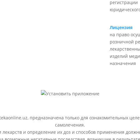
регистрации
юридического
Лицензия
на право осу
розничной р
лекарственны
изделий меди
назначения
ekaonline.uz, предназначена только для ознакомительных целе
самолечения.
лекарств и определение их доз и способов применения должн
 за возможные негативные последствия, возникшие в результ