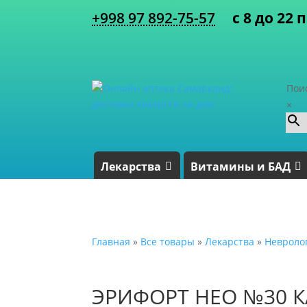
+998 97 892-75-57
с 8 до 22 
Пои
×
Лекарства
Витамины и БАД
Главная
»
Все товары
»
Лекарства
»
Невроло
ЭРИФОРТ НЕО №30 