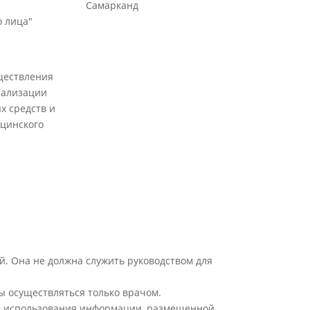
Самарканд
 лица"
ществления
еализации
х средств и
цинского
й. Она не должна служить руководством для
ы осуществляться только врачом.
ате использования информации, размещенной