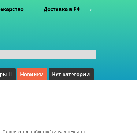
екарство
Доставка в РФ
0
ары
Новинки
Нет категории

количество таблеток/ампул/штук и т.п.