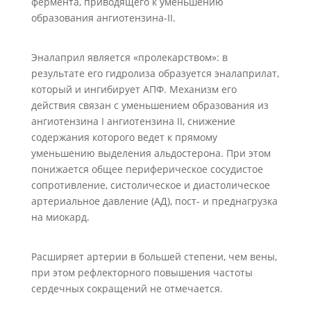
фермента, приводящего к уменьшению
образования ангиотензина-II.
Эналаприл является «пролекарством»: в
результате его гидролиза образуется эналаприлат,
который и ингибирует АПФ. Механизм его
действия связан с уменьшением образования из
ангиотензина I ангиотензина II, снижение
содержания которого ведет к прямому
уменьшению выделения альдостерона. При этом
понижается общее периферическое сосудистое
сопротивление, систолическое и диастолическое
артериальное давление (АД), пост- и преднагрузка
на миокард.
Расширяет артерии в большей степени, чем вены,
при этом рефлекторного повышения частоты
сердечных сокращений не отмечается.