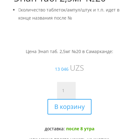

количество таблеток/ампул/штук и т.п. идет в
конце названия после №
Цена Энап таб. 2,5мг №20 в Самарканде:
UZS
13 046
Количество
товара
Энап
В корзину
таб.
2,5мг
№20
доставка:
после 8 утра