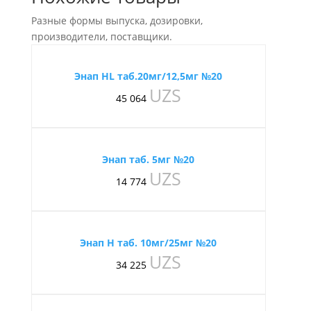
Разные формы выпуска, дозировки,
производители, поставщики.
Энап HL таб.20мг/12,5мг №20
UZS
45 064
Энап таб. 5мг №20
UZS
14 774
Энап Н таб. 10мг/25мг №20
UZS
34 225