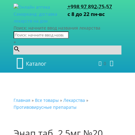
+998 97 892-75-57
с 8 до 22 пн-вс
Поиск: начните ввод названия лекарства
×
Каталог
0
Главная
»
Все товары
»
Лекарства
»
Противовирусные препараты
Энап таб. 2,5мг №20