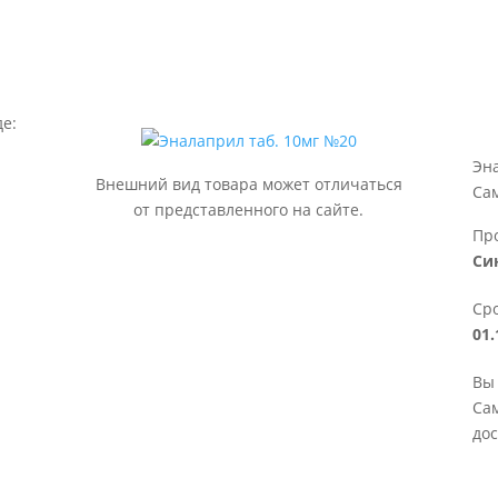
де:
Эн
Внешний вид товара может отличаться
Са
от представленного на сайте.
Пр
Си
Сро
01.
Вы 
Сам
дос