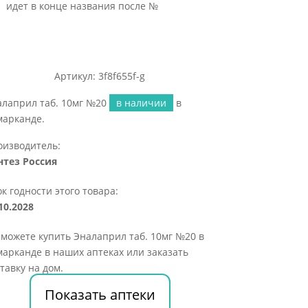
идет в конце названия после №
Артикул: 3f8f655f-g
алаприл таб. 10мг №20
в наличии
в
марканде.
оизводитель:
нтез Россия
к годности этого товара:
10.2028
можете купить Эналаприл таб. 10мг №20 в
арканде в наших аптеках или заказать
тавку на дом.
Показать аптеки