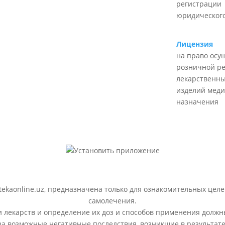
регистрации
юридического
Лицензия
на право осу
розничной р
лекарственны
изделий меди
назначения
ekaonline.uz, предназначена только для ознакомительных целе
самолечения.
лекарств и определение их доз и способов применения должн
 за возможные негативные последствия, возникшие в результ