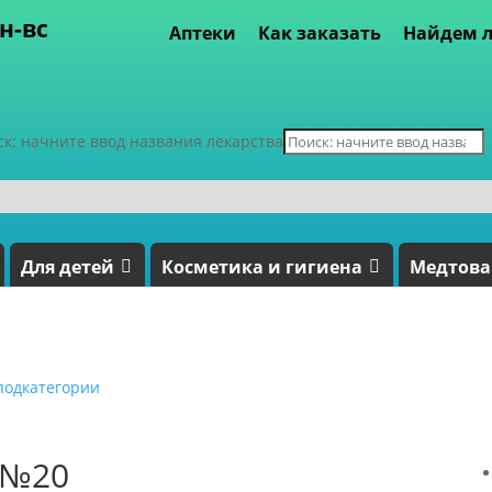
пн-вс
Аптеки
Как заказать
Найдем л
ск: начните ввод названия лекарства
Для детей
Косметика и гигиена
Медтов
подкатегории
 №20