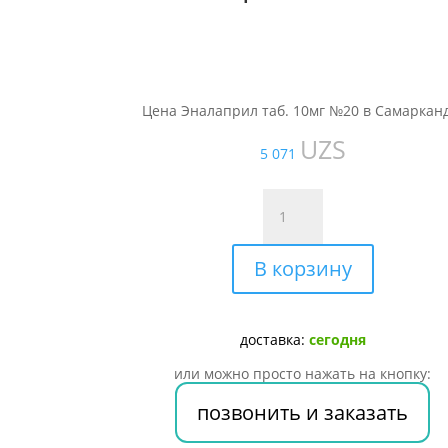
Цена Эналаприл таб. 10мг №20 в Самаркан
UZS
5 071
Количество
товара
Эналаприл
В корзину
таб.
10мг
№20
доставка:
сегодня
или можно просто нажать на кнопку:
позвонить и заказать