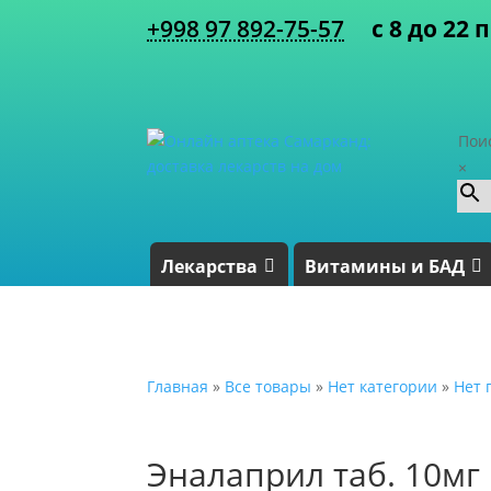
+998 97 892-75-57
с 8 до 22 
Пои
×
Лекарства
Витамины и БАД
Главная
»
Все товары
»
Нет категории
»
Нет 
Эналаприл таб. 10мг