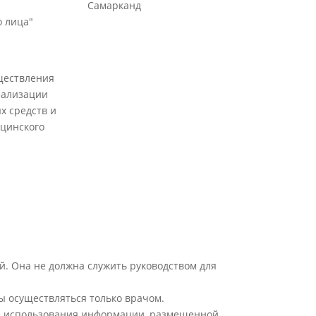
Самарканд
 лица"
ществления
еализации
х средств и
цинского
й. Она не должна служить руководством для
ы осуществляться только врачом.
ате использования информации, размещенной