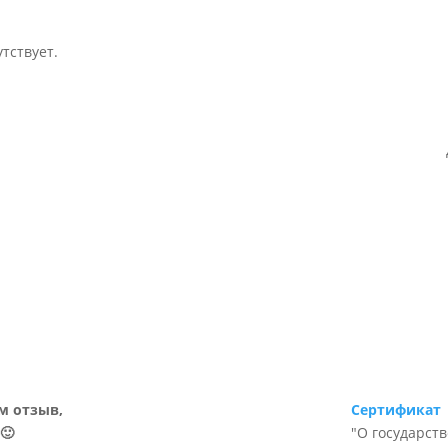
тствует.
м отзыв,
Сертификат
🙂
"О государст