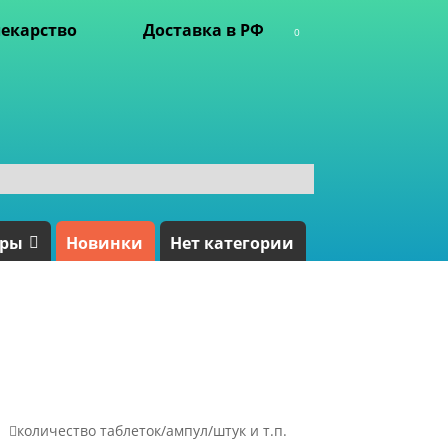
екарство
Доставка в РФ
0
ары
Новинки
Нет категории

количество таблеток/ампул/штук и т.п.