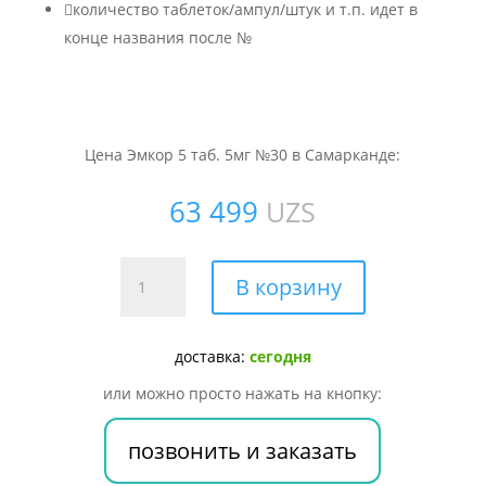

количество таблеток/ампул/штук и т.п. идет в
конце названия после №
Цена Эмкор 5 таб. 5мг №30 в Самарканде:
63 499
UZS
Количество
В корзину
товара
Эмкор
5
доставка:
сегодня
таб.
или можно просто нажать на кнопку:
5мг
№30
позвонить и заказать