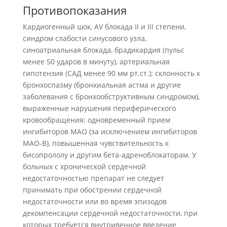
Противопоказания
Кардиогенный шок, AV блокада II и III степени,
синдром слабости синусового узла,
синоатриальная блокада, брадикардия (пульс
менее 50 ударов в минуту), артериальная
гипотензия (САД менее 90 мм рт.ст.); склонность к
бронхоспазму (бронхиальная астма и другие
заболевания с бронхообструктивным синдромом),
выраженные нарушения периферического
кровообращения; одновременный прием
ингибиторов МАО (за исключением ингибиторов
МАО-В), повышенная чувствительность к
бисопрололу и другим бета-адреноблокаторам. У
больных с хронической сердечной
недостаточностью препарат не следует
принимать при обострении сердечной
недостаточности или во время эпизодов
декомпенсации сердечной недостаточности, при
которых требуется внутривенное введение