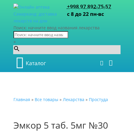
+998 97 892-75-57
с 8 до 22 пн-вс
Поиск: начните ввод названия лекарства
×
Каталог
Главная
»
Все товары
»
Лекарства
»
Простуда
Эмкор 5 таб. 5мг №30