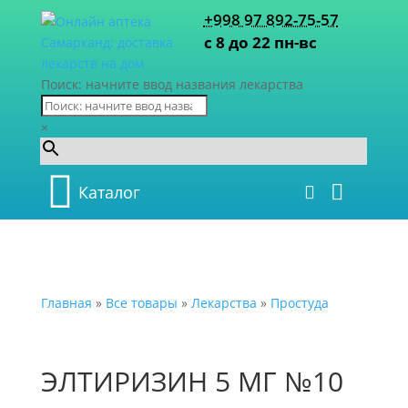
+998 97 892-75-57
с 8 до 22 пн-вс
Поиск: начните ввод названия лекарства
×
Каталог
Главная
»
Все товары
»
Лекарства
»
Простуда
ЭЛТИРИЗИН 5 МГ №10