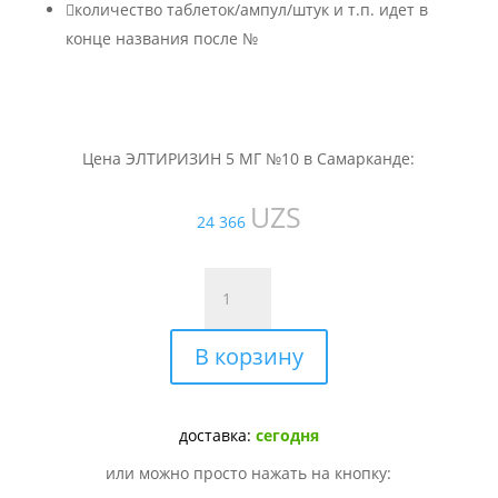

количество таблеток/ампул/штук и т.п. идет в
конце названия после №
Цена ЭЛТИРИЗИН 5 МГ №10 в Самарканде:
UZS
24 366
Количество
товара
ЭЛТИРИЗИН
В корзину
5
МГ
№10
доставка:
сегодня
или можно просто нажать на кнопку: