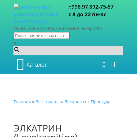
+998 97 892-75-57
с 8 до 22 пн-вс
Поиск: начните ввод названия лекарства
×
Каталог
Главная
»
Все товары
»
Лекарства
»
Простуда
ЭЛКАТРИН