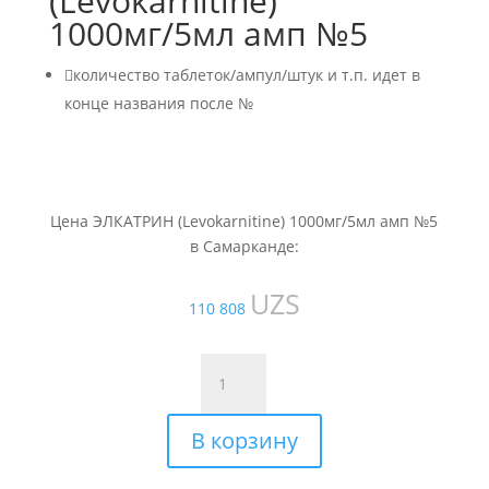
(Levokarnitine)
1000мг/5мл амп №5

количество таблеток/ампул/штук и т.п. идет в
конце названия после №
Цена ЭЛКАТРИН (Levokarnitine) 1000мг/5мл амп №5
в Самарканде:
UZS
110 808
Количество
товара
ЭЛКАТРИН
В корзину
(Levokarnitine)
1000мг/5мл