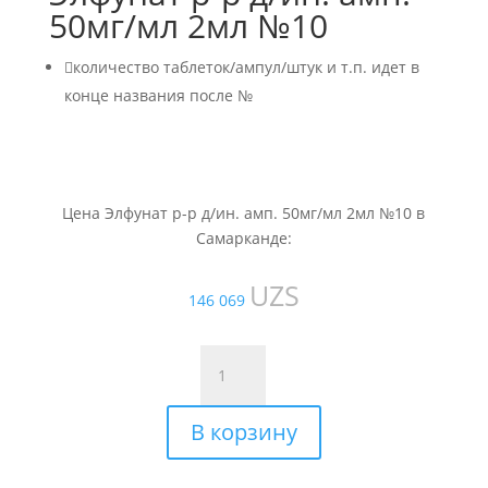
50мг/мл 2мл №10

количество таблеток/ампул/штук и т.п. идет в
конце названия после №
Цена Элфунат р-р д/ин. амп. 50мг/мл 2мл №10 в
Самарканде:
UZS
146 069
Количество
товара
Элфунат
В корзину
р-
р
д/