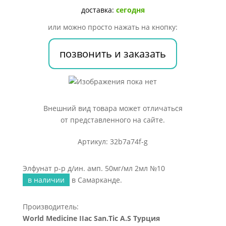
ин.
доставка:
сегодня
амп.
или можно просто нажать на кнопку:
50мг/
мл
позвонить и заказать
2мл
№10
Внешний вид товара может отличаться
от представленного на сайте.
Артикул: 32b7a74f-g
Элфунат р-р д/ин. амп. 50мг/мл 2мл №10
в наличии
в Самарканде.
Производитель:
World Мedicine IIac San.Tic A.S Турция