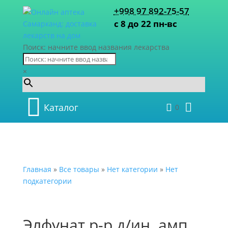
+998 97 892-75-57
с 8 до 22 пн-вс
Поиск: начните ввод названия лекарства
×
Каталог
0
Главная
»
Все товары
»
Нет категории
»
Нет
подкатегории
Элфунат р-р д/ин. амп.