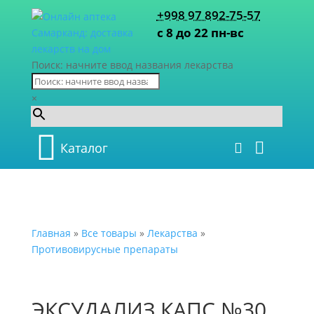
+998 97 892-75-57
с 8 до 22 пн-вс
Поиск: начните ввод названия лекарства
×
Каталог
Главная
»
Все товары
»
Лекарства
»
Противовирусные препараты
ЭКСУДАЛИЗ КАПС №30