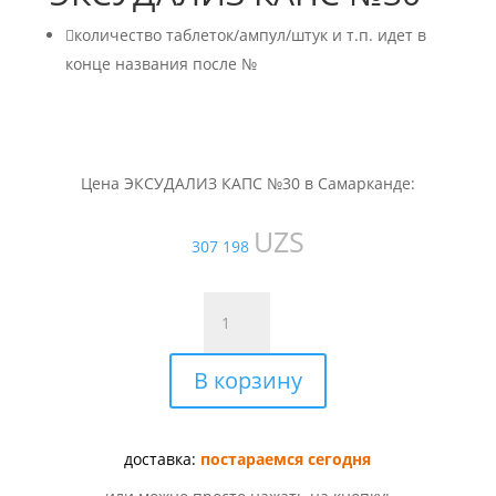

количество таблеток/ампул/штук и т.п. идет в
конце названия после №
Цена ЭКСУДАЛИЗ КАПС №30 в Самарканде:
UZS
307 198
Количество
товара
ЭКСУДАЛИЗ
В корзину
КАПС
№30
доставка:
постараемся сегодня