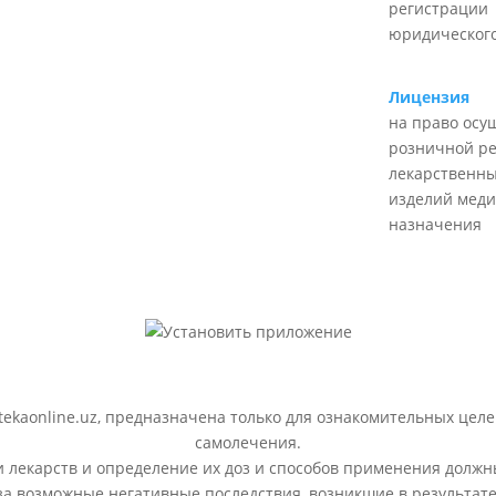
регистрации
юридического
Лицензия
на право осу
розничной р
лекарственны
изделий меди
назначения
ekaonline.uz, предназначена только для ознакомительных целе
самолечения.
лекарств и определение их доз и способов применения должн
 за возможные негативные последствия, возникшие в результ