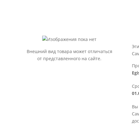
:
Эги
Внешний вид товара может отличаться
Са
от представленного на сайте.
Пр
Egi
Сро
01.
Вы 
Сам
дос