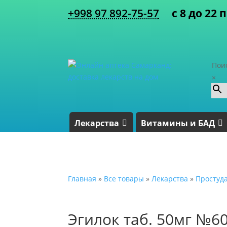
+998 97 892-75-57
с 8 до 22 
Пои
×
Лекарства
Витамины и БАД
Главная
»
Все товары
»
Лекарства
»
Простуд
Эгилок таб. 50мг №6