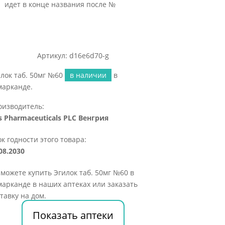
идет в конце названия после №
Артикул: d16e6d70-g
лок таб. 50мг №60
в наличии
в
марканде.
оизводитель:
s Pharmaceuticals PLC Венгрия
к годности этого товара:
08.2030
можете купить Эгилок таб. 50мг №60 в
арканде в наших аптеках или заказать
тавку на дом.
Показать аптеки