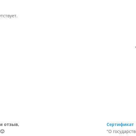
тствует.
м отзыв,
Сертификат
🙂
"О государст