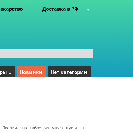
екарство
Доставка в РФ
0
ары
Новинки
Нет категории

количество таблеток/ампул/штук и т.п.