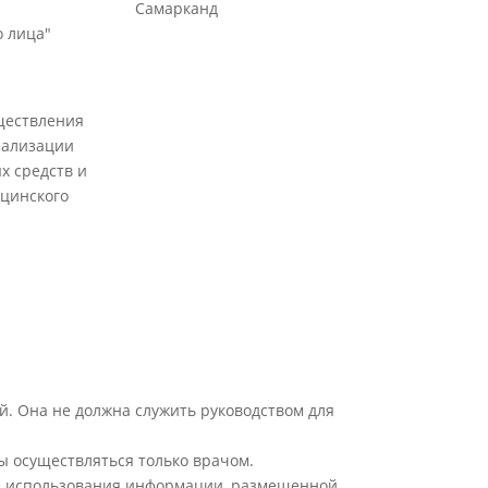
Самарканд
 лица"
ществления
еализации
х средств и
цинского
й. Она не должна служить руководством для
ы осуществляться только врачом.
ате использования информации, размещенной