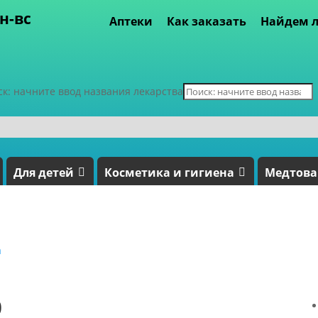
пн-вс
Аптеки
Как заказать
Найдем л
ск: начните ввод названия лекарства
Для детей
Косметика и гигиена
Медтов
а
0