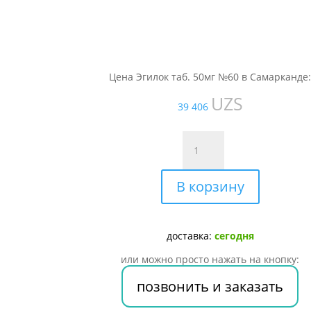
Цена Эгилок таб. 50мг №60 в Самарканде
UZS
39 406
Количество
товара
Эгилок
В корзину
таб.
50мг
№60
доставка:
сегодня
или можно просто нажать на кнопку:
позвонить и заказать