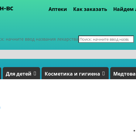
пн-вс
Аптеки
Как заказать
Найдем 
ск: начните ввод названия лекарства
Для детей
Косметика и гигиена
Медтов
а