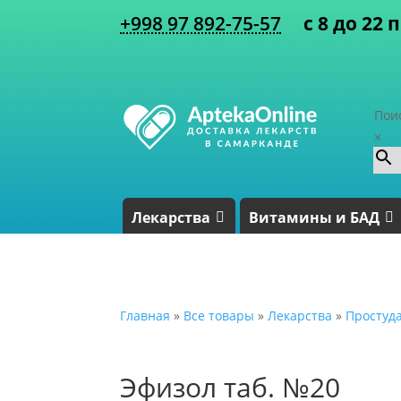
+998 97 892-75-57
с 8 до 22 
Пои
×
Лекарства
Витамины и БАД
Главная
»
Все товары
»
Лекарства
»
Простуд
Эфизол таб. №20