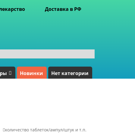
лекарство
Доставка в РФ
ары
Новинки
Нет категории

количество таблеток/ампул/штук и т.п.