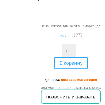
Цена Эфизол таб. №20 в Самарканде:
UZS
24 208
Количество
товара
Эфизол
В корзину
таб.
№20
доставка:
постараемся сегодня
или можно просто нажать на кнопку:
позвонить и заказать