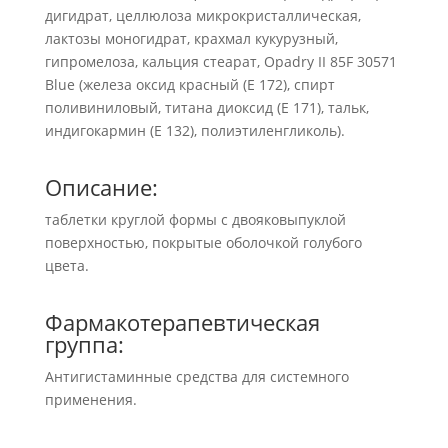
дигидрат, целлюлоза микрокристаллическая,
лактозы моногидрат, крахмал кукурузный,
гипромелоза, кальция стеарат, Opadry II 85F 30571
Blue (железа оксид красный (Е 172), спирт
поливиниловый, титана диоксид (Е 171), тальк,
индигокармин (Е 132), полиэтиленгликоль).
Описание:
таблетки круглой формы с двояковыпуклой
поверхностью, покрытые оболочкой голубого
цвета.
Фармакотерапевтичеcкая
группа:
Антигистаминные средства для системного
применения.