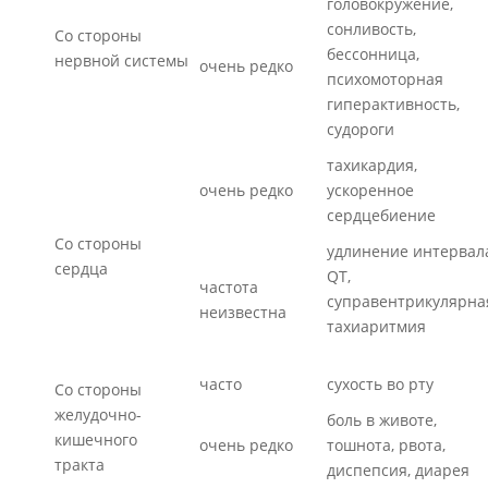
головокружение,
сонливость,
Со стороны
бессонница,
нервной системы
очень редко
психомоторная
гиперактивность,
судороги
тахикардия,
очень редко
ускоренное
сердцебиение
Со стороны
удлинение интервал
сердца
QT,
частота
суправентрикулярна
неизвестна
тахиаритмия
часто
сухость во рту
Со стороны
желудочно-
боль в животе,
кишечного
очень редко
тошнота, рвота,
тракта
диспепсия, диарея