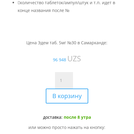

количество таблеток/ампул/штук и т.п. идет в
конце названия после №
Цена Эдем таб. 5мг №30 в Самарканде:
UZS
96 948
Количество
товара
Эдем
В корзину
таб.
5мг
№30
доставка:
после 8 утра
или можно просто нажать на кнопку: