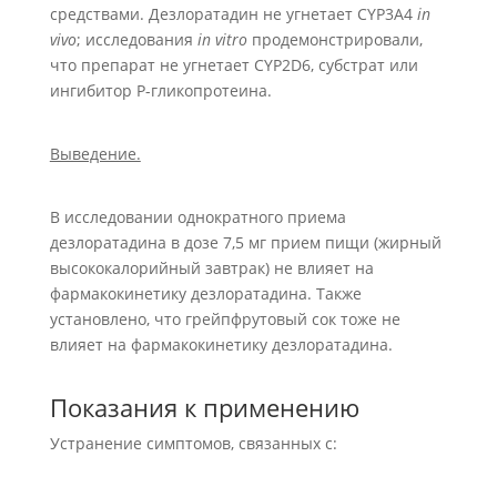
средствами. Дезлоратадин не угнетает CYP3A4
in
vivo
; исследования
in vitro
продемонстрировали,
что препарат не угнетает CYP2D6, субстрат или
ингибитор P-гликопротеина.
Выведение.
В исследовании однократного приема
дезлоратадина в дозе 7,5 мг прием пищи (жирный
высококалорийный завтрак) не влияет на
фармакокинетику дезлоратадина. Также
установлено, что грейпфрутовый сок тоже не
влияет на фармакокинетику дезлоратадина.
Показания к применению
Устранение симптомов, связанных с: