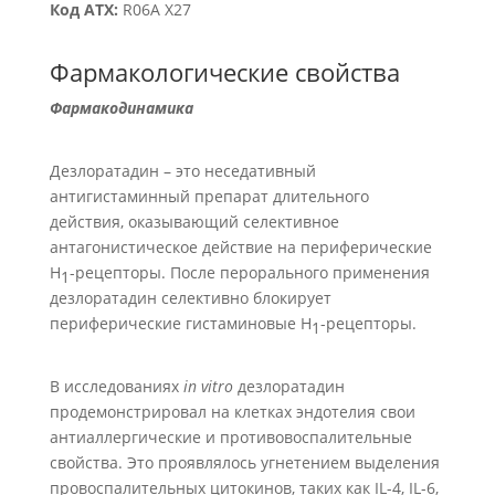
Код АТХ:
R06А Х27
Фармакологические свойства
Фармакодинамика
Дезлоратадин – это неседативный
антигистаминный препарат длительного
действия, оказывающий селективное
антагонистическое действие на периферические
H
-рецепторы. После перорального применения
1
дезлоратадин селективно блокирует
периферические гистаминовые H
-рецепторы.
1
В исследованиях
in vitro
дезлоратадин
продемонстрировал на клетках эндотелия свои
антиаллергические и противовоспалительные
свойства. Это проявлялось угнетением выделения
провоспалительных цитокинов, таких как IL-4, IL-6,