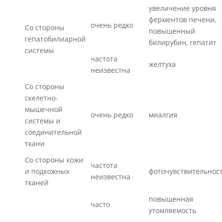
увеличение уровня
ферментов печени,
очень редко
Со стороны
повышенный
гепатобилиарной
билирубин, гепатит
системы
частота
желтуха
неизвестна
Со стороны
скелетно-
мышечной
очень редко
миалгия
системы и
соединительной
ткани
Со стороны кожи
частота
и подкожных
фоточувствительнос
неизвестна
тканей
повышенная
часто
утомляемость