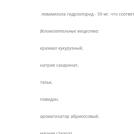
левамизола гидрохлорид - 59 мг, что соотве
Вспомогательные вещества:
крахмал кукурузный,
натрия сахаринат,
тальк,
повидон,
ароматизатор абрикосовый,
магния стеарат,