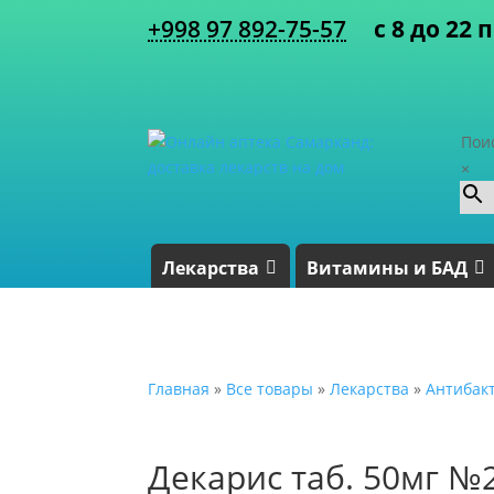
+998 97 892-75-57
с 8 до 22 
Пои
×
Лекарства
Витамины и БАД
Главная
»
Все товары
»
Лекарства
»
Антибак
Декарис таб. 50мг №