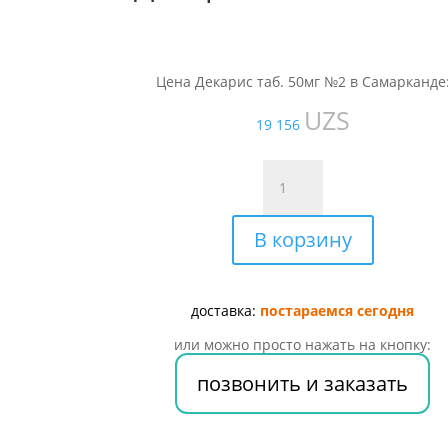
Цена Декарис таб. 50мг №2 в Самарканде
UZS
19 156
Количество
товара
Декарис
В корзину
таб.
50мг
№2
доставка:
постараемся сегодня
или можно просто нажать на кнопку:
позвонить и заказать