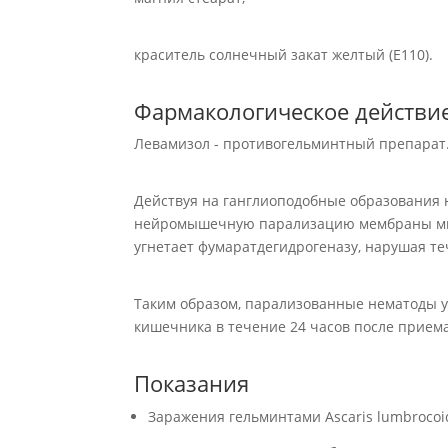
краситель солнечный закат желтый (E110).
Фармакологическое действи
Левамизол - противогельминтный препарат
Действуя на ганглиоподобные образования
нейромышечную парализацию мембраны мыш
угнетает фумаратдегидрогеназу, нарушая т
Таким образом, парализованные нематоды 
кишечника в течение 24 часов после прием
Показания
Заражения гельминтами Ascaris lumbrocoid