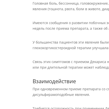
Головная боль, бессонница, головокружение
явления (тошнота, рвота, боли в животе, диа
Имеются сообщения о развитии побочных эф
недель после приема препарата, а также об 
У большинства пациентов эти явления был
глюкокортикостероидной терапии улучшала 
Связь этих симптомов с приемом Декариса 
или при длительной терапии может наблюда
Взаимодействие
При одновременном приеме препарата со 
дисульфирамоподобные явления.
Требуется осторожность при применении Д