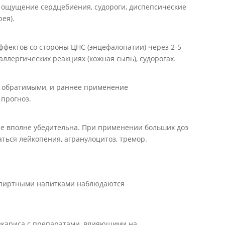
, ощущение сердцебиения, судороги, диспепсические
рея).
фектов со стороны ЦНС (энцефалопатии) через 2-5
аллергических реакциях (кожная сыпь), судорогах.
и обратимыми, и раннее применение
прогноз.
не вполне убедительна. При применении больших доз
ться лейкопения, агранулоцитоз, тремор.
спиртными напитками наблюдаются
екариса с препаратами, влияющими на