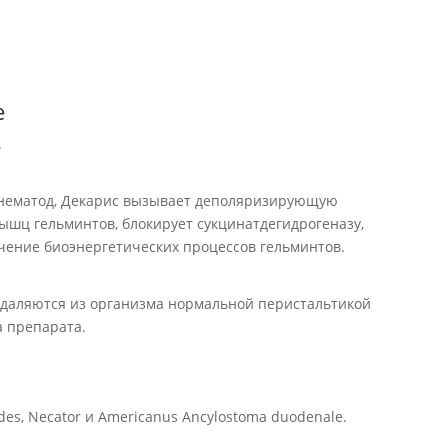
е
.
 нематод, Декарис вызывает деполяризирующую
ц гельминтов, блокирует сукцинатдегидрогеназу,
ечение биоэнергетических процессов гельминтов.
удаляются из организма нормальной перистальтикой
а препарата.
es, Necator и Americanus Ancylostoma duodenale.