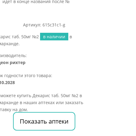
идет в конце названия после №
Артикул: 615c31c1-g
арис таб. 50мг №2
в наличии
в
марканде.
оизводитель:
деон рихтер
к годности этого товара:
10.2028
можете купить Декарис таб. 50мг №2 в
арканде в наших аптеках или заказать
тавку на дом.
Показать аптеки