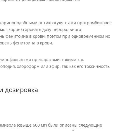
умариноподобными антикоагулянтами протромбиновое
имо скорректировать дозу перорального
ень фенитоина в крови, поэтом при одновременном их
овень фенитоина в крови.
 липофильными препаратами, такими как
оподия, хлороформ или эфир, так как его токсичность
 и дозировка
амизола (свыше 600 мг) были описаны следующие