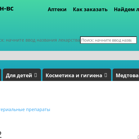
пн-вс
Аптеки
Как заказать
Найдем л
ск: начните ввод названия лекарства
Для детей
Косметика и гигиена
Медтов
териальные препараты
2