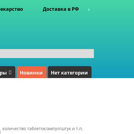
екарство
Доставка в РФ
0
ары
Новинки
Нет категории
количество таблеток/ампул/штук и т.п.
