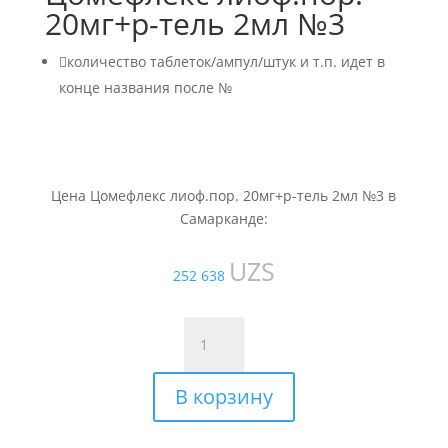
20мг+р-тель 2мл №3

количество таблеток/ампул/штук и т.п. идет в
конце названия после №
Цена Цомефлекс лиоф.пор. 20мг+р-тель 2мл №3 в
Самарканде:
UZS
252 638
Количество
товара
Цомефлекс
В корзину
лиоф.пор.
20мг+р-
тель