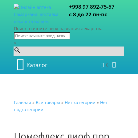
+998 97 892-75-57
с 8 до 22 пн-вс
Поиск: начните ввод названия лекарства
×
Каталог
0
Главная
»
Все товары
»
Нет категории
»
Нет
подкатегории
Цомефлекс лиоф.пор.