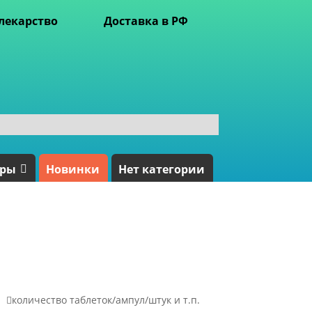
лекарство
Доставка в РФ
ары
Новинки
Нет категории

количество таблеток/ампул/штук и т.п.