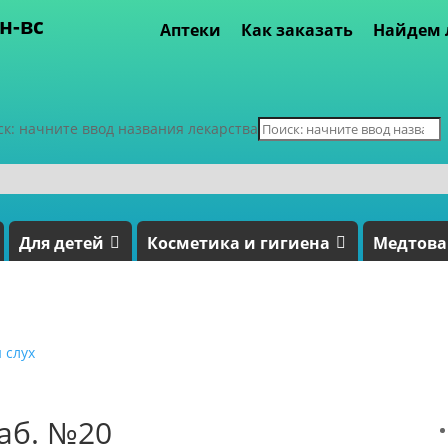
пн-вс
Аптеки
Как заказать
Найдем 
ск: начните ввод названия лекарства
Для детей
Косметика и гигиена
Медтов
 слух
аб. №20