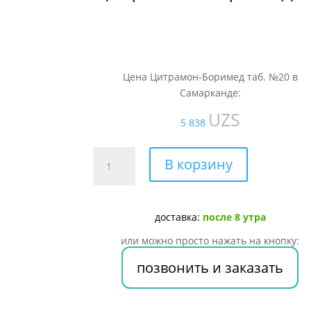
Цена Цитрамон-Боримед таб. №20 в
Самарканде:
UZS
5 838
Количество
В корзину
товара
Цитрамон-
Боримед
доставка:
после 8 утра
таб.
№20
или можно просто нажать на кнопку:
позвонить и заказать