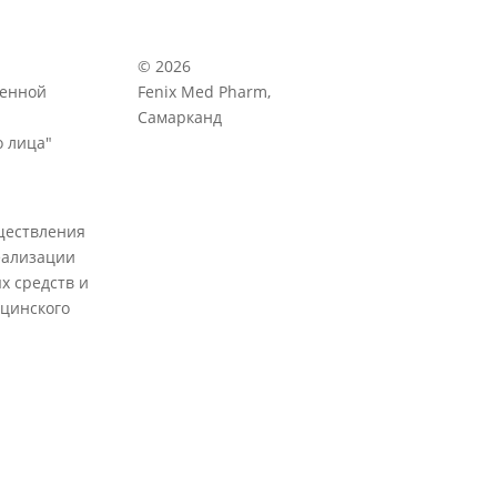
© 2026
венной
Fenix Med Pharm,
Самарканд
 лица"
ществления
еализации
х средств и
цинского