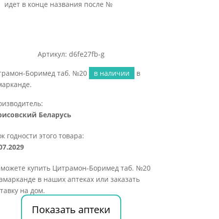
идет в конце названия после №
Артикул: d6fe27fb-g
трамон-Боримед таб. №20
в наличии
в
марканде.
оизводитель:
рисовский Беларусь
к годности этого товара:
07.2029
 можете купить Цитрамон-Боримед таб. №20
амарканде в наших аптеках или заказать
тавку на дом.
Показать аптеки