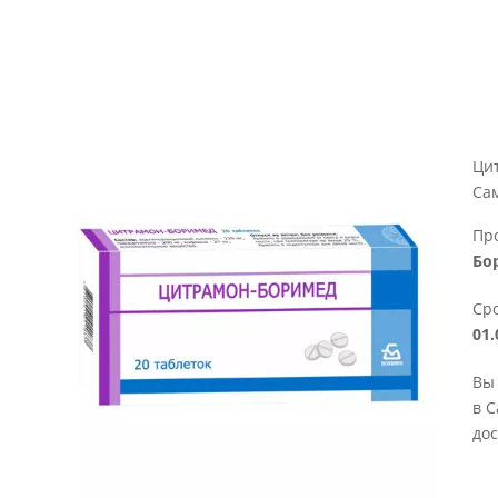
Ци
Са
Пр
Бо
Сро
01.
Вы
в С
дос