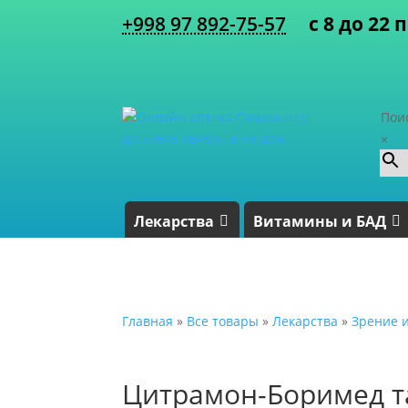
+998 97 892-75-57
с 8 до 22 
Пои
×
Лекарства
Витамины и БАД
Главная
»
Все товары
»
Лекарства
»
Зрение и
Цитрамон-Боримед т