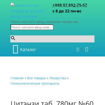
+998 97 892-75-57
с 8 до 22 пн-вс
Поиск: начните ввод названия лекарства
×
Каталог
0
Главная
»
Все товары
»
Лекарства
»
Гинекологические препараты
Цитэнзи таб. 780мг №60