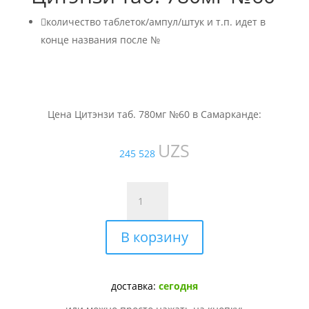

количество таблеток/ампул/штук и т.п. идет в
конце названия после №
Цена Цитэнзи таб. 780мг №60 в Самарканде:
UZS
245 528
Количество
товара
Цитэнзи
В корзину
таб.
780мг
№60
доставка:
сегодня