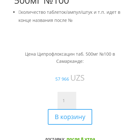
500мг №100

количество таблеток/ампул/штук и т.п. идет в
конце названия после №
Цена Ципрофлоксацин таб. 500мг №100 в
Самарканде:
UZS
57 966
Количество
товара
Ципрофлоксацин
В корзину
таб.
500мг
№100
доставка:
после 8 утра