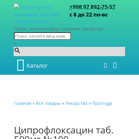
+998 97 892-75-57
с 8 до 22 пн-вс
Поиск: начните ввод названия лекарства
×
Каталог
Главная
»
Все товары
»
Лекарства
»
Простуда
Ципрофлоксацин таб.