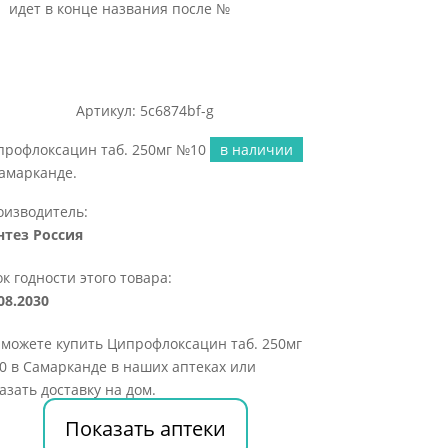
идет в конце названия после №
Артикул: 5c6874bf-g
профлоксацин таб. 250мг №10
в наличии
амарканде.
оизводитель:
нтез Россия
к годности этого товара:
08.2030
можете купить Ципрофлоксацин таб. 250мг
 в Самарканде в наших аптеках или
азать доставку на дом.
Показать аптеки