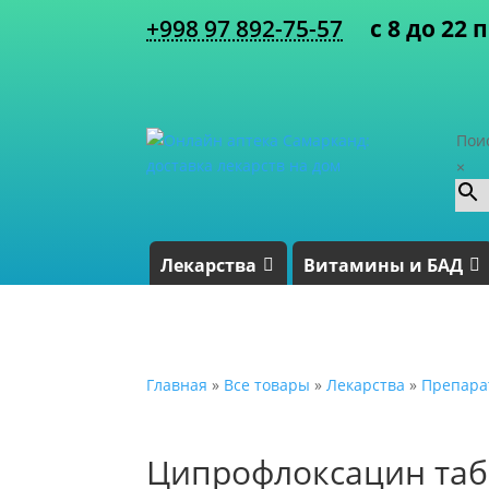
+998 97 892-75-57
с 8 до 22 
Пои
×
Лекарства
Витамины и БАД
Главная
»
Все товары
»
Лекарства
»
Препара
Ципрофлоксацин таб