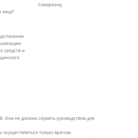
Самарканд
 лица"
ществления
еализации
х средств и
цинского
й. Она не должна служить руководством для
ы осуществляться только врачом.