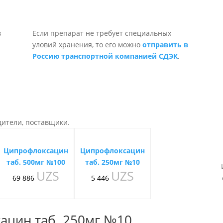
Если препарат не требует специальных
уловий хранения, то его можно
отправить в
Россию транспортной компанией СДЭК
.
дители, поставщики.
Ципрофлоксацин
Ципрофлоксацин
таб. 500мг №100
таб. 250мг №10
UZS
UZS
69 886
5 446
ацин таб. 250мг №10