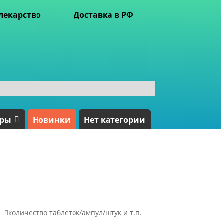
лекарство
Доставка в РФ
ары
Новинки
Нет категории

количество таблеток/ампул/штук и т.п.