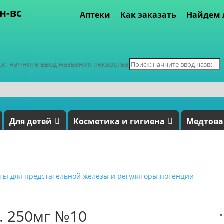
пн-вс
Аптеки
Как заказать
Найдем 
ск: начните ввод названия лекарства
Для детей
Косметика и гигиена
Медтов
ты для предстательной железы и регуляторы потенции
. 250мг №10