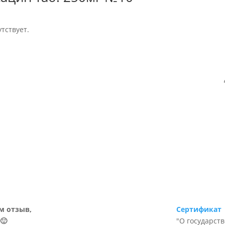
тствует.
м отзыв,
Сертификат
🙂
"О государст