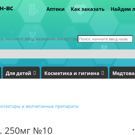
пн-вс
Аптеки
Как заказать
Найдем л
ск: начните ввод названия лекарства
Для детей
Косметика и гигиена
Медтов
ротекторы и желчегонные препараты
. 250мг №10