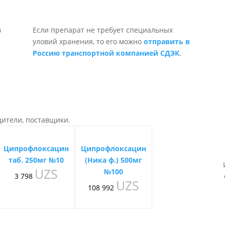
Если препарат не требует специальных
уловий хранения, то его можно
отправить в
Россию транспортной компанией СДЭК
.
дители, поставщики.
Ципрофлоксацин
Ципрофлоксацин
таб. 250мг №10
(Ника ф.) 500мг
UZS
№100
3 798
UZS
108 992