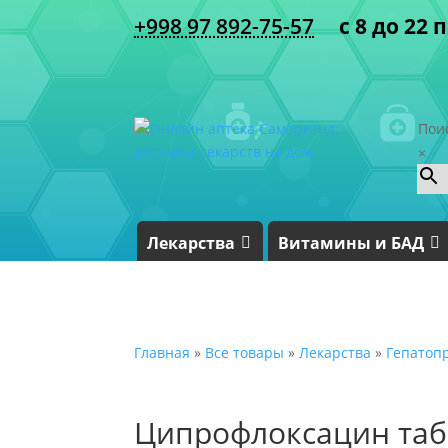
+998 97 892-75-57
с 8 до 22 
Пои
×
Лекарства
Витамины и БАД
Главная
»
Все товары
»
Лекарства
»
Гепатоп
Ципрофлоксацин таб