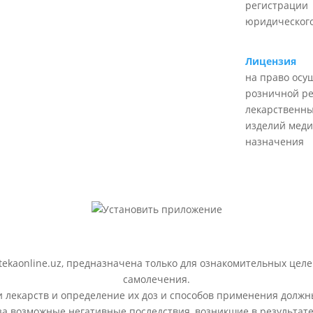
регистрации
юридического
Лицензия
на право осу
розничной р
лекарственны
изделий меди
назначения
ekaonline.uz, предназначена только для ознакомительных целе
самолечения.
лекарств и определение их доз и способов применения должн
 за возможные негативные последствия, возникшие в результ