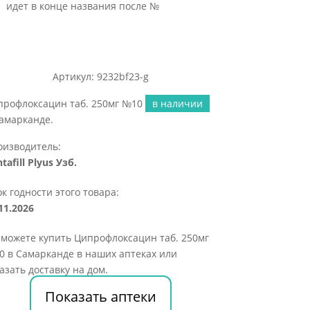
идет в конце названия после №
Артикул: 9232bf23-g
профлоксацин таб. 250мг №10
в наличии
амарканде.
оизводитель:
tafill Plyus Узб.
к годности этого товара:
11.2026
можете купить Ципрофлоксацин таб. 250мг
 в Самарканде в наших аптеках или
азать доставку на дом.
Показать аптеки