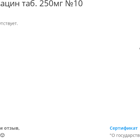
ацин таб. 250мг №10
тствует.
м отзыв,
Сертификат
🙂
"О государст