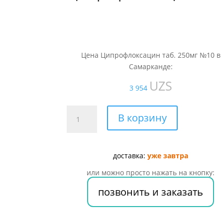
Цена Ципрофлоксацин таб. 250мг №10 в
Самарканде:
UZS
3 954
Количество
В корзину
товара
Ципрофлоксацин
таб.
доставка:
уже завтра
250мг
№10
или можно просто нажать на кнопку:
позвонить и заказать