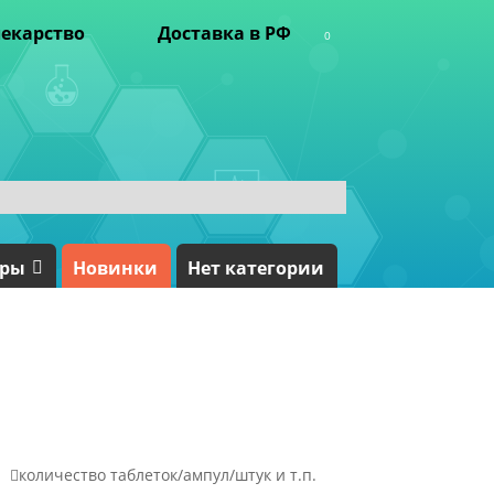
екарство
Доставка в РФ
0
ары
Новинки
Нет категории

количество таблеток/ампул/штук и т.п.