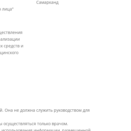
Самарканд
 лица"
ществления
еализации
х средств и
цинского
й. Она не должна служить руководством для
ы осуществляться только врачом.
ате использования информации, размещенной