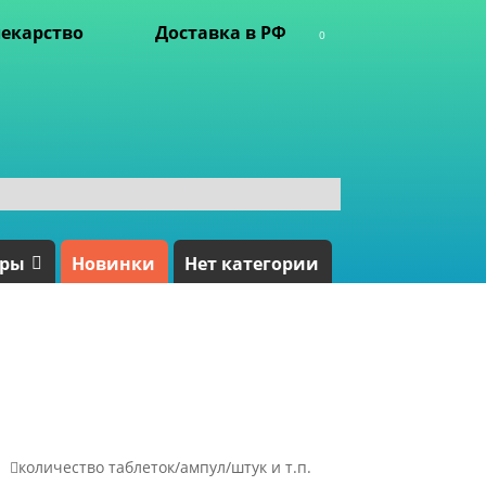
екарство
Доставка в РФ
0
ары
Новинки
Нет категории

количество таблеток/ампул/штук и т.п.