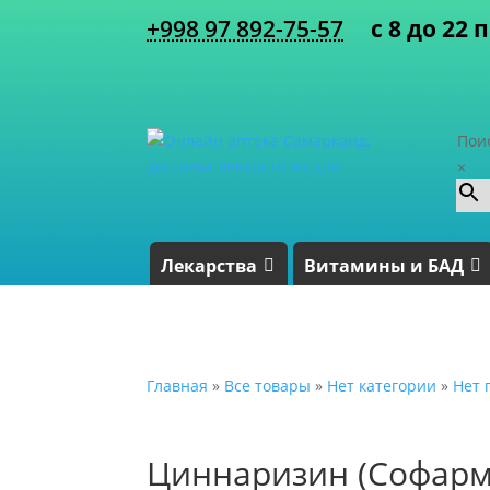
+998 97 892-75-57
с 8 до 22 
Пои
×
Лекарства
Витамины и БАД
Главная
»
Все товары
»
Нет категории
»
Нет 
Циннаризин (Софарма