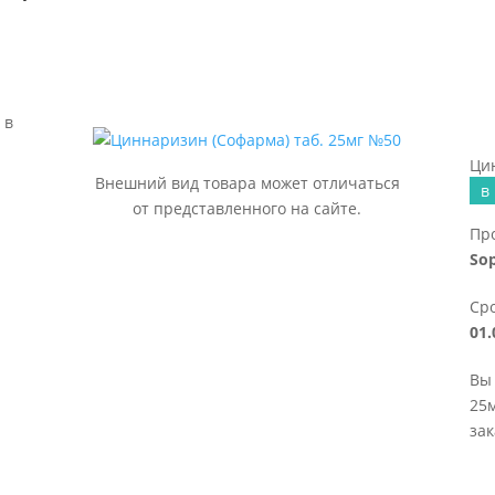
 в
Цин
Внешний вид товара может отличаться
в
от представленного на сайте.
Пр
So
Сро
01.
Вы 
25м
зак