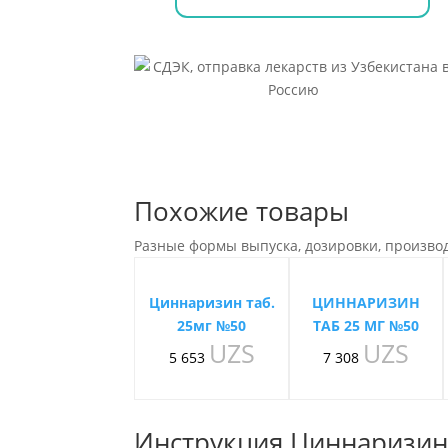
Похожие товары
Разные формы выпуска, дозировки, произво
Циннаризин таб.
ЦИННАРИЗИН
25мг №50
ТАБ 25 МГ №50
UZS
UZS
5 653
7 308
Инструкция Циннаризин 