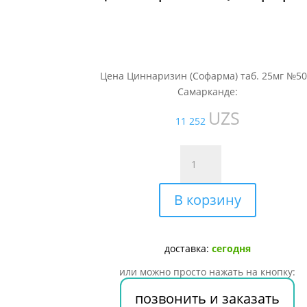
Цена Циннаризин (Софарма) таб. 25мг №50
Самарканде:
UZS
11 252
Количество
товара
Циннаризин
В корзину
(Софарма)
таб.
25мг
№50
доставка:
сегодня
или можно просто нажать на кнопку:
позвонить и заказать