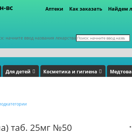
пн-вс
Аптеки
Как заказать
Найдем л
ск: начните ввод названия лекарства
Для детей
Косметика и гигиена
Медтов
подкатегории
) таб. 25мг №50