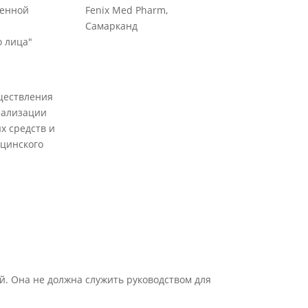
венной
Fenix Med Pharm,
Самарканд
 лица"
ществления
еализации
х средств и
цинского
й. Она не должна служить руководством для