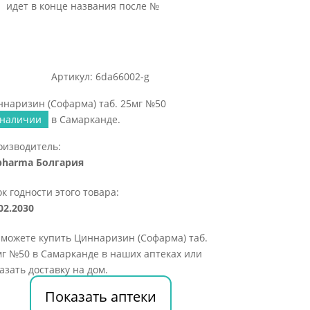
идет в конце названия после №
Артикул: 6da66002-g
наризин (Софарма) таб. 25мг №50
 наличии
в Самарканде.
оизводитель:
pharma Болгария
к годности этого товара:
02.2030
можете купить Циннаризин (Софарма) таб.
г №50 в Самарканде в наших аптеках или
азать доставку на дом.
Показать аптеки