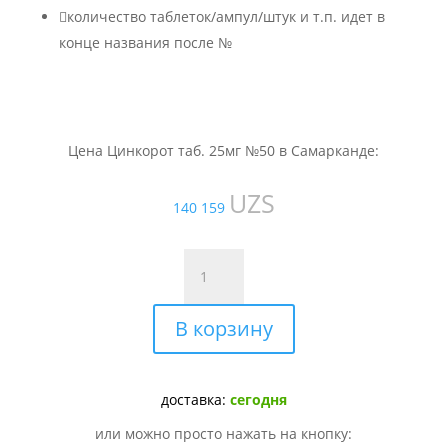

количество таблеток/ампул/штук и т.п. идет в
конце названия после №
Цена Цинкорот таб. 25мг №50 в Самарканде:
UZS
140 159
Количество
товара
Цинкорот
В корзину
таб.
25мг
№50
доставка:
сегодня
или можно просто нажать на кнопку: