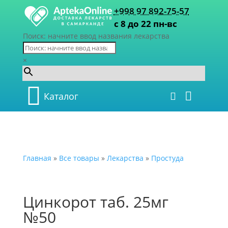
+998 97 892-75-57
с 8 до 22 пн-вс
Поиск: начните ввод названия лекарства
×
Каталог
Главная
»
Все товары
»
Лекарства
»
Простуда
Цинкорот таб. 25мг
№50