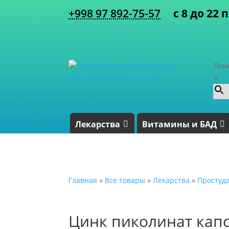
+998 97 892-75-57
с 8 до 22 
Пои
×
Лекарства
Витамины и БАД
Главная
»
Все товары
»
Лекарства
»
Простуд
Цинк пиколинат капс