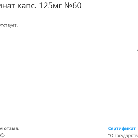
нат капс. 125мг №60
тствует.
м отзыв,
Сертификат
🙂
"О государст