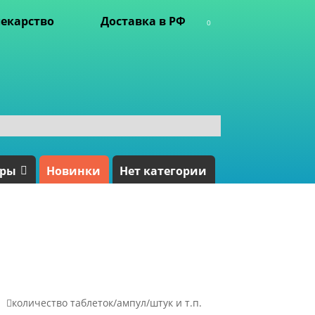
екарство
Доставка в РФ
0
ары
Новинки
Нет категории

количество таблеток/ампул/штук и т.п.