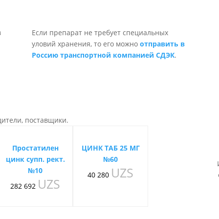
Если препарат не требует специальных
уловий хранения, то его можно
отправить в
Россию транспортной компанией СДЭК
.
дители, поставщики.
Простатилен
ЦИНК ТАБ 25 МГ
цинк супп. рект.
№60
UZS
№10
40 280
UZS
282 692