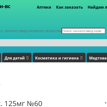
пн-вс
Аптеки
Как заказать
Найдем л
ск: начните ввод названия лекарства
Для детей
Косметика и гигиена
Медтов
а
. 125мг №60