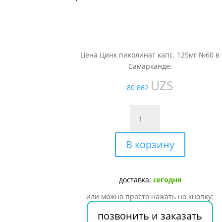
Цена Цинк пиколинат капс. 125мг №60 в
Самарканде:
UZS
80 862
Количество
товара
Цинк
В корзину
пиколинат
капс.
125мг
№60
доставка:
сегодня
или можно просто нажать на кнопку:
позвонить и заказать