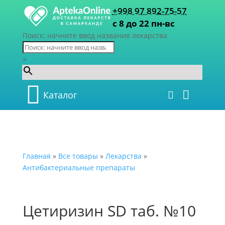
+998 97 892-75-57
с 8 до 22 пн-вс
Поиск: начните ввод названия лекарства
×
Каталог
Главная
»
Все товары
»
Лекарства
»
Антибактериальные препараты
Цетиризин SD таб. №10