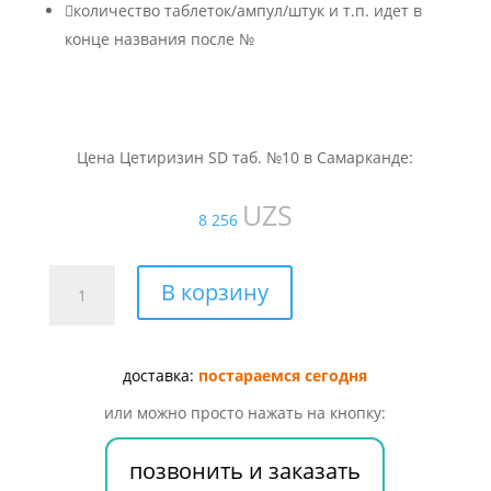

количество таблеток/ампул/штук и т.п. идет в
конце названия после №
Цена Цетиризин SD таб. №10 в Самарканде:
UZS
8 256
Количество
В корзину
товара
Цетиризин
SD
доставка:
постараемся сегодня
таб.
№10
или можно просто нажать на кнопку:
позвонить и заказать