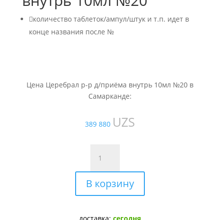
внутрь 10мл №20

количество таблеток/ампул/штук и т.п. идет в
конце названия после №
Цена Церебрал р-р д/приёма внутрь 10мл №20 в
Самарканде:
UZS
389 880
Количество
товара
Церебрал
В корзину
р-
р
д/
приёма
доставка:
сегодня