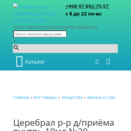
+998 97 892-75-57
с 8 до 22 пн-вс
Поиск: начните ввод названия лекарства
×
Каталог
0
Главная
»
Все товары
»
Лекарства
»
Зрение и слух
Церебрал р-р д/приёма