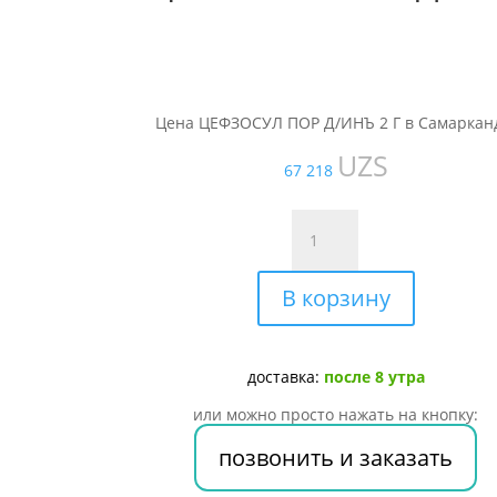
Цена ЦЕФЗОСУЛ ПОР Д/ИНЪ 2 Г в Самаркан
UZS
67 218
Количество
товара
ЦЕФЗОСУЛ
В корзину
ПОР
Д/
ИНЪ
2
доставка:
после 8 утра
Г
или можно просто нажать на кнопку:
позвонить и заказать