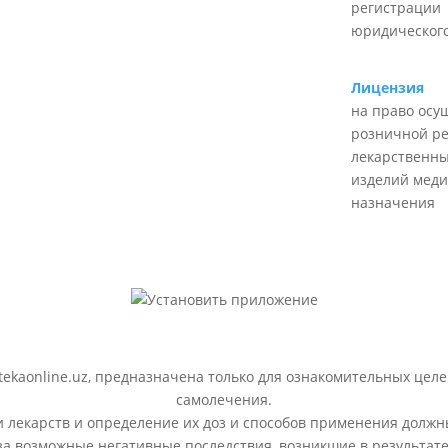
регистрации
юридического
Лицензия
на право осу
розничной р
лекарственны
изделий меди
назначения
ekaonline.uz, предназначена только для ознакомительных целе
самолечения.
лекарств и определение их доз и способов применения должн
 за возможные негативные последствия, возникшие в результ