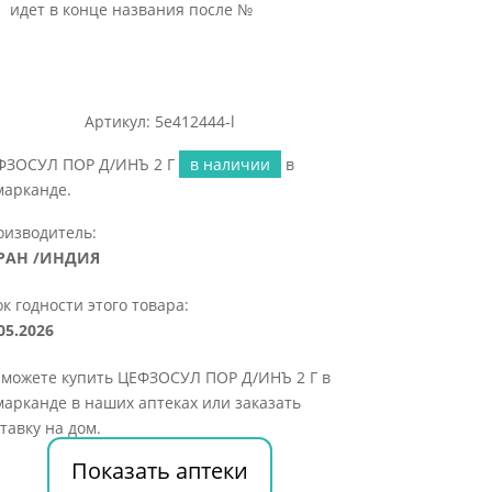
идет в конце названия после №
Артикул: 5e412444-l
ФЗОСУЛ ПОР Д/ИНЪ 2 Г
в наличии
в
марканде.
оизводитель:
РАН /ИНДИЯ
к годности этого товара:
05.2026
 можете купить ЦЕФЗОСУЛ ПОР Д/ИНЪ 2 Г в
арканде в наших аптеках или заказать
тавку на дом.
Показать аптеки