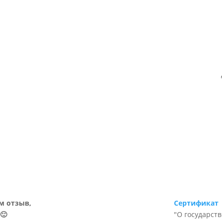
м отзыв,
Сертификат
🙂
"О государст