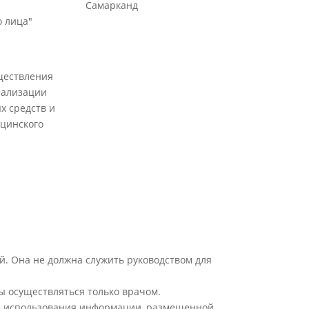
Самарканд
 лица"
ществления
еализации
х средств и
цинского
й. Она не должна служить руководством для
ы осуществляться только врачом.
ате использования информации, размещенной