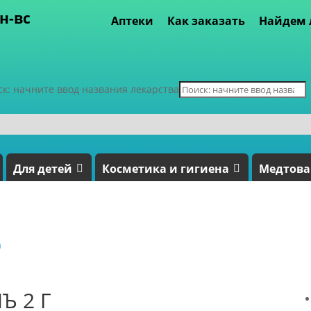
пн-вс
Аптеки
Как заказать
Найдем 
ск: начните ввод названия лекарства
Для детей
Косметика и гигиена
Медтов
а
Ъ 2 Г