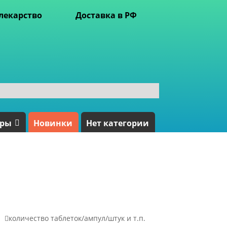
лекарство
Доставка в РФ
ары
Новинки
Нет категории

количество таблеток/ампул/штук и т.п.