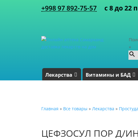
+998 97 892-75-57
с 8 до 22 
Пои
×
Лекарства
Витамины и БАД
Главная
»
Все товары
»
Лекарства
»
Простуд
ЦЕФЗОСУЛ ПОР Д/ИН