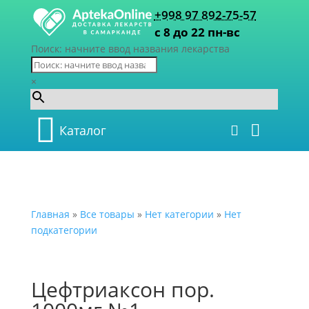
+998 97 892-75-57
с 8 до 22 пн-вс
Поиск: начните ввод названия лекарства
×
Каталог
Главная
»
Все товары
»
Нет категории
»
Нет
подкатегории
Цефтриаксон пор.