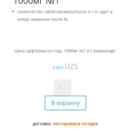
1000мг №1

количество таблеток/ампул/штук и т.п. идет в
конце названия после №
Цена Цефтриаксон пор. 1000мг №1 в Самарканде:
UZS
6 823
Количество
товара
Цефтриаксон
В корзину
пор.
1000мг
№1
доставка:
постараемся сегодня