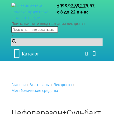
+998 97 892-75-57
с 8 до 22 пн-вс
Поиск: начните ввод названия лекарства
×
Каталог
Главная
»
Все товары
»
Лекарства
»
Метаболические средства
Цефоперазон+Сульбакт