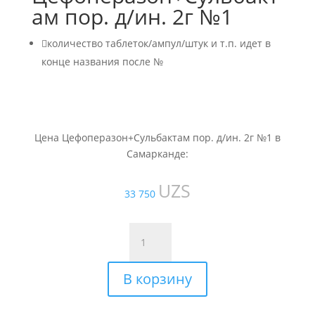
ам пор. д/ин. 2г №1

количество таблеток/ампул/штук и т.п. идет в
конце названия после №
Цена Цефоперазон+Сульбактам пор. д/ин. 2г №1 в
Самарканде:
UZS
33 750
Количество
товара
Цефоперазон+Сульбактам
В корзину
пор.
д/
ин.