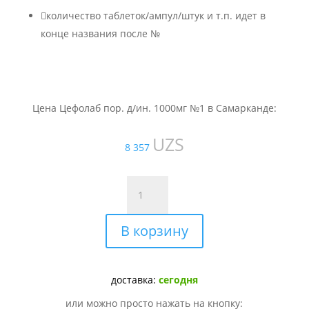

количество таблеток/ампул/штук и т.п. идет в
конце названия после №
Цена Цефолаб пор. д/ин. 1000мг №1 в Самарканде:
UZS
8 357
Количество
товара
Цефолаб
В корзину
пор.
д/
ин.
1000мг
доставка:
сегодня
№1
или можно просто нажать на кнопку: