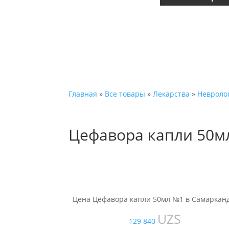
Главная
»
Все товары
»
Лекарства
»
Невроло
Цефавора капли 50м
Цена Цефавора капли 50мл №1 в Самарканд
UZS
129 840