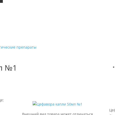
гические препараты
л №1
е:
Це
Внешний вид товара может отличаться