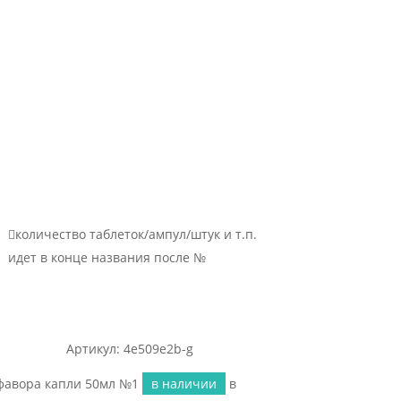

количество таблеток/ампул/штук и т.п.
идет в конце названия после №
Артикул: 4e509e2b-g
фавора капли 50мл №1
в наличии
в