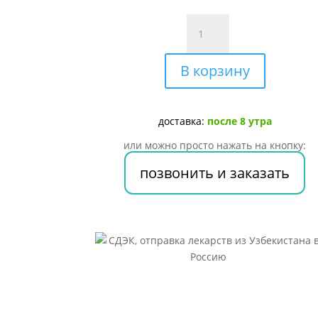
Количество
товара
Цефавора
В корзину
капли
50мл
№1
доставка:
после 8 утра
или можно просто нажать на кнопку:
позвонить и заказать