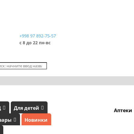
+998 97 892-75-57
с 8 до 22 пн-вс
Д
Для детей
Аптеки
вары
Новинки