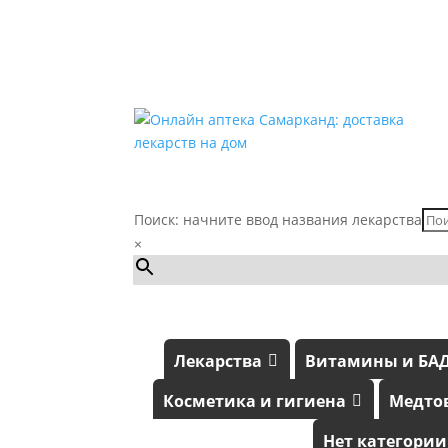
Поиск: начните ввод названия лекарства
×
Лекарства
Витамины и БА
Косметика и гигиена
Медто
Нет категории