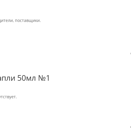
дители, поставщики.
апли 50мл №1
тствует.