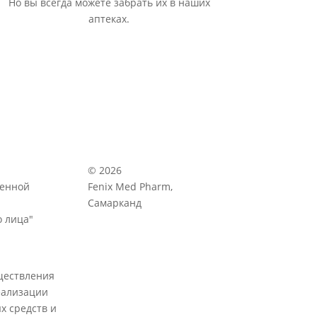
Но вы всегда можете забрать их в наших
аптеках.
© 2026
венной
Fenix Med Pharm,
Самарканд
 лица"
ществления
еализации
х средств и