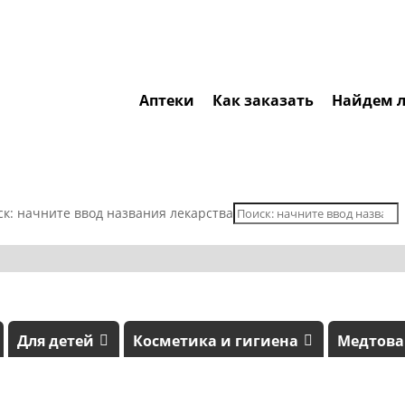
Аптеки
Как заказать
Найдем л
ск: начните ввод названия лекарства
Для детей
Косметика и гигиена
Медтов