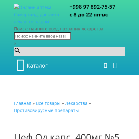
+998 97 892-75-57
с 8 до 22 пн-вс
Поиск: начните ввод названия лекарства
×
Каталог
Главная
»
Все товары
»
Лекарства
»
Противовирусные препараты
Цеф Од капс. 400мг №5