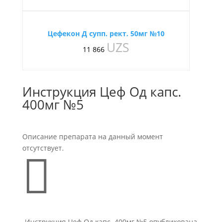
Цефекон Д супп. рект. 50мг №10
UZS
11 866
Инструкция Цеф Од капс.
400мг №5
Описание препарата на данный момент
отсутствует.

Инструкция Цеф Од капс. 400мг №5 опубликована