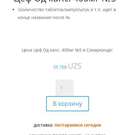

количество таблеток/ампул/штук и т.п. идет в
конце названия после №
Цена Цеф Од капс. 400мг №5 в Самарканде:
UZS
55 758
Количество
товара
Цеф
В корзину
Од
капс.
400мг
№5
доставка:
постараемся сегодня