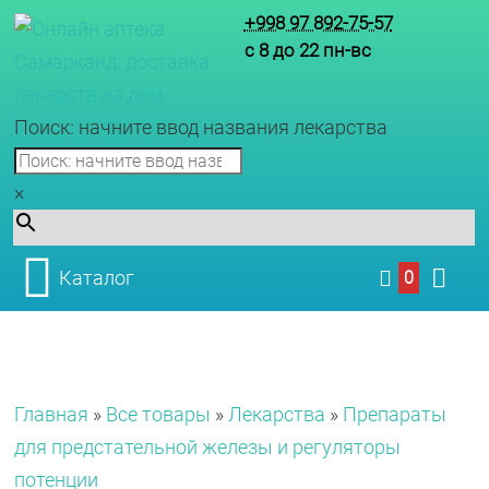
+998 97 892-75-57
с 8 до 22 пн-вс
Поиск: начните ввод названия лекарства
×
Каталог
0
Главная
»
Все товары
»
Лекарства
»
Препараты
для предстательной железы и регуляторы
потенции