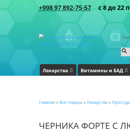
+998 97 892-75-57
с 8 до 22 
Пои
×
Лекарства
Витамины и БАД
Главная
»
Все товары
»
Лекарства
»
Простуд
ЧЕРНИКА ФОРТЕ С 