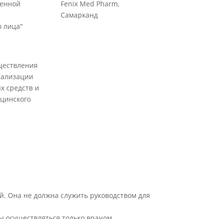
венной
Fenix Med Pharm,
Самарканд
 лица"
ществления
еализации
х средств и
цинского
й. Она не должна служить руководством для
ы осуществляться только врачом.