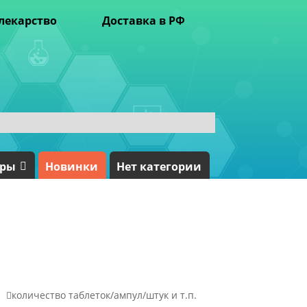
лекарство
Доставка в РФ
ары
Новинки
Нет категории

количество таблеток/ампул/штук и т.п.