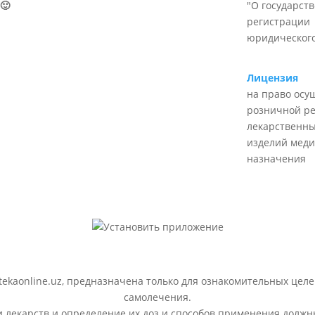
🙂
"О государст
регистрации
юридического
Лицензия
на право осу
розничной р
лекарственны
изделий меди
назначения
ekaonline.uz, предназначена только для ознакомительных целе
самолечения.
лекарств и определение их доз и способов применения должн