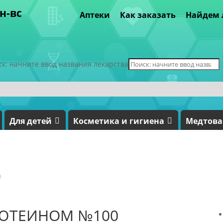
пн-вс
Аптеки
Как заказать
Найдем 
ск: начните ввод названия лекарства
Для детей
Косметика и гигиена
Медтов
а
ЛЮТЕИНОМ №100