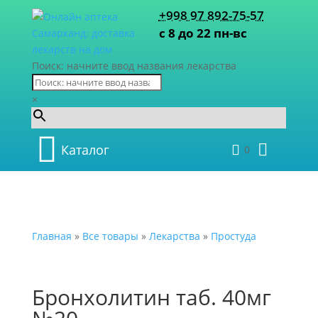
+998 97 892-75-57
с 8 до 22 пн-вс
Поиск: начните ввод названия лекарства
×
Каталог
0
Главная
»
Все товары
»
Лекарства
»
Простуда
Бронхолитин таб. 40мг