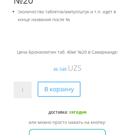
№20

количество таблеток/ампул/штук и т.п. идет в
конце названия после №
Цена Бронхолитин таб. 40мг №20 в Самарканде:
UZS
46 548
Количество
В корзину
товара
Бронхолитин
таб.
доставка:
сегодня
40мг
№20
или можно просто нажать на кнопку: