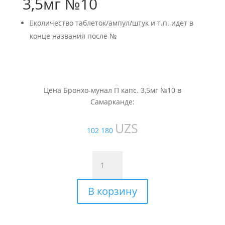
3,5мг №10

количество таблеток/ампул/штук и т.п. идет в
конце названия после №
Цена Бронхо-мунал П капс. 3,5мг №10 в
Самарканде:
UZS
102 180
Количество
товара
Бронхо-
В корзину
мунал
П
капс.