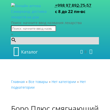
+998 97 892-75-57
с 8 до 22 пн-вс
Поиск: начните ввод названия лекарства
×
Каталог
0
Главная
»
Все товары
»
Нет категории
»
Нет
подкатегории
Боро Плюс смягчающий