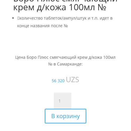
крем д/кожа 100мл №

количество таблеток/ампул/штук и т.п. идет в
конце названия после №
Цена Боро Плюс смягчающий крем д/кожа 100мл
№ в Самарканде:
UZS
56 320
Количество
товара
Боро
В корзину
Плюс
смягчающий
крем