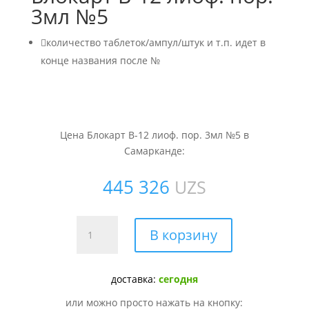
3мл №5

количество таблеток/ампул/штук и т.п. идет в
конце названия после №
Цена Блокарт В-12 лиоф. пор. 3мл №5 в
Самарканде:
445 326
UZS
Количество
В корзину
товара
Блокарт
В-12
доставка:
сегодня
лиоф.
или можно просто нажать на кнопку:
пор.