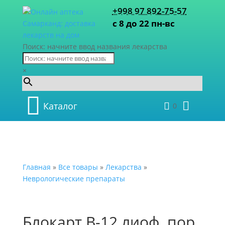
+998 97 892-75-57
с 8 до 22 пн-вс
Поиск: начните ввод названия лекарства
×
Каталог
0
Главная
»
Все товары
»
Лекарства
»
Неврологические препараты
Блокарт В-12 лиоф. пор.