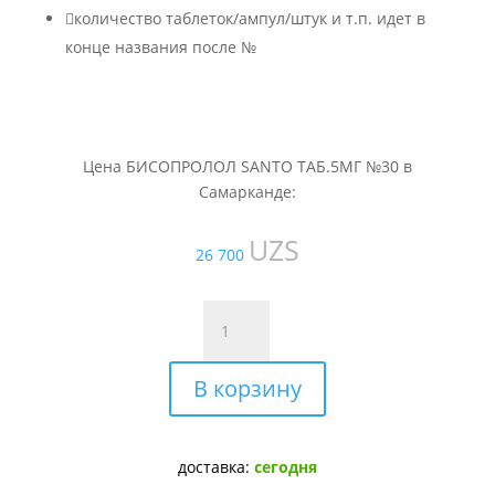

количество таблеток/ампул/штук и т.п. идет в
конце названия после №
Цена БИСОПРОЛОЛ SANTO ТАБ.5МГ №30 в
Самарканде:
UZS
26 700
Количество
товара
БИСОПРОЛОЛ
В корзину
SANTO
ТАБ.5МГ
№30
доставка:
сегодня