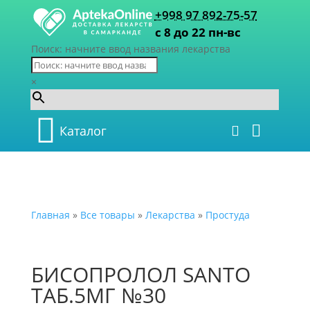
+998 97 892-75-57
с 8 до 22 пн-вс
Поиск: начните ввод названия лекарства
×
Каталог
Главная
»
Все товары
»
Лекарства
»
Простуда
БИСОПРОЛОЛ SANTO
ТАБ.5МГ №30