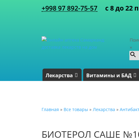
+998 97 892-75-57
с 8 до 22 
Пои
×
Лекарства
Витамины и БАД
Главная
»
Все товары
»
Лекарства
»
Антибак
БИОТЕРОЛ САШЕ №1