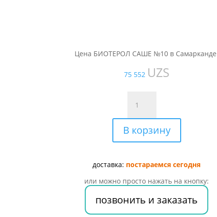
Цена БИОТЕРОЛ САШЕ №10 в Самарканде
UZS
75 552
Количество
товара
БИОТЕРОЛ
В корзину
САШЕ
№10
доставка:
постараемся сегодня
или можно просто нажать на кнопку:
позвонить и заказать