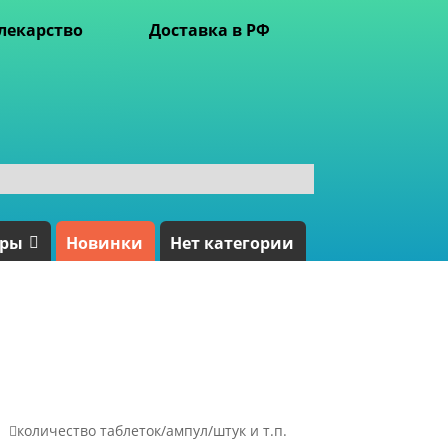
лекарство
Доставка в РФ
ары
Новинки
Нет категории

количество таблеток/ампул/штук и т.п.