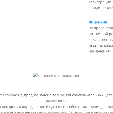
регистрации
юридического
Лицензия
на право осу
розничной р
лекарственны
изделий меди
назначения
ekaonline.uz, предназначена только для ознакомительных целе
самолечения.
лекарств и определение их доз и способов применения должн
 за возможные негативные последствия, возникшие в результ