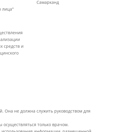
Самарканд
 лица"
ществления
еализации
х средств и
цинского
й. Она не должна служить руководством для
ы осуществляться только врачом.
ате использования информации, размещенной