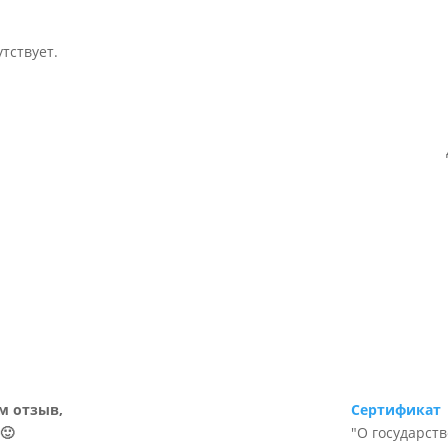
тствует.
м отзыв,
Сертификат
🙂
"О государст