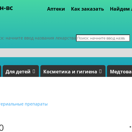
пн-вс
Аптеки
Как заказать
Найдем 
ск: начните ввод названия лекарства
Для детей
Косметика и гигиена
Медтов
териальные препараты
0