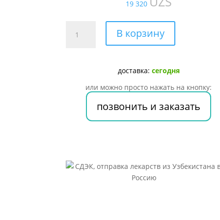
UZS
19 320
Количество
В корзину
товара
Бинт
эласт.
доставка:
сегодня
"ULTRA"
100мм
или можно просто нажать на кнопку:
*
позвонить и заказать
4м