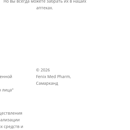
Но вы всегда можете забрать их в наших
аптеках.
© 2026
венной
Fenix Med Pharm,
Самарканд
 лица"
ществления
еализации
х средств и