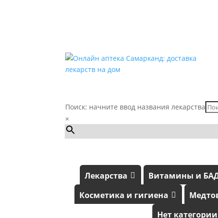
Поиск: начните ввод названия лекарства
×
Лекарства
Витамины и БА
Косметика и гигиена
Медто
Нет категории