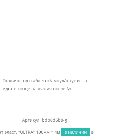

количество таблеток/ампул/штук и т.п.
идет в конце названия после №
Артикул: bdb8d6b8-g
т эласт. “ULTRA” 100мм * 4м
в наличии
в