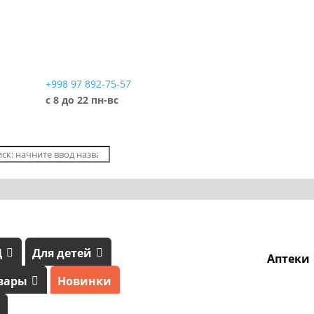
+998 97 892-75-57
с 8 до 22 пн-вс
Д
Для детей
Аптеки
вары
Новинки