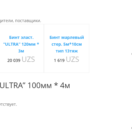
дители, поставщики.
Бинт эласт.
Бинт марлевый
“ULTRA” 120мм *
стер. 5м*10см
3м
тип 13тяж
UZS
UZS
20 039
1 619
“ULTRA” 100мм * 4м
тствует.