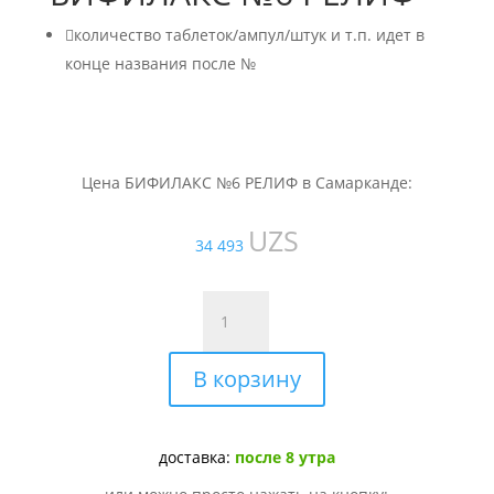

количество таблеток/ампул/штук и т.п. идет в
конце названия после №
Цена БИФИЛАКС №6 РЕЛИФ в Самарканде:
UZS
34 493
Количество
товара
БИФИЛАКС
В корзину
№6
РЕЛИФ
доставка:
после 8 утра