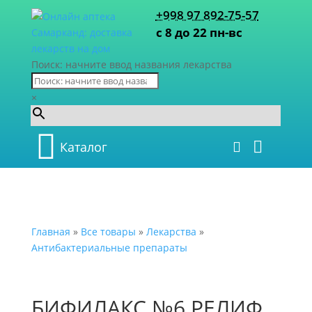
+998 97 892-75-57
с 8 до 22 пн-вс
Поиск: начните ввод названия лекарства
×
Каталог
Главная
»
Все товары
»
Лекарства
»
Антибактериальные препараты
БИФИЛАКС №6 РЕЛИФ