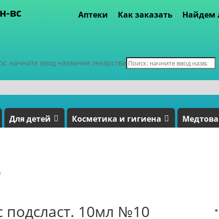
пн-вс
Аптеки
Как заказать
Найдем 
ск: начните ввод названия лекарства
Для детей
Косметика и гигиена
Медтов
а
с подсласт. 10мл №10