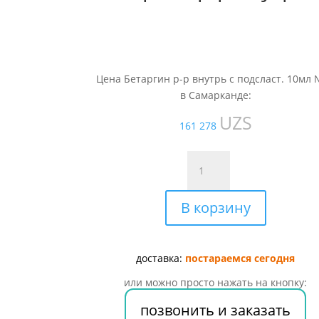
Цена Бетаргин р-р внутрь с подсласт. 10мл
в Самарканде:
UZS
161 278
Количество
товара
Бетаргин
В корзину
р-
р
внутрь
с
доставка:
постараемся сегодня
подсласт.
или можно просто нажать на кнопку:
10мл
№10
позвонить и заказать