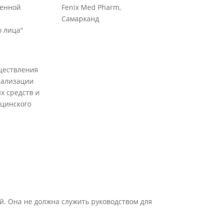
венной
Fenix Med Pharm,
Самарканд
 лица"
ществления
еализации
х средств и
цинского
й. Она не должна служить руководством для