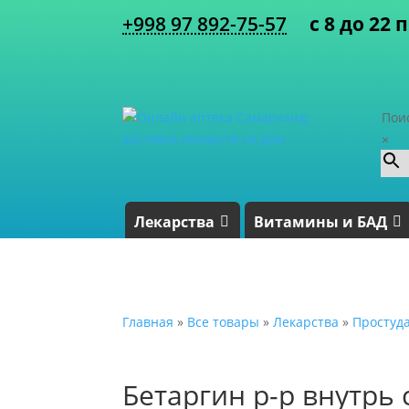
+998 97 892-75-57
с 8 до 22 
Пои
×
Лекарства
Витамины и БАД
Главная
»
Все товары
»
Лекарства
»
Простуд
Бетаргин р-р внутрь 