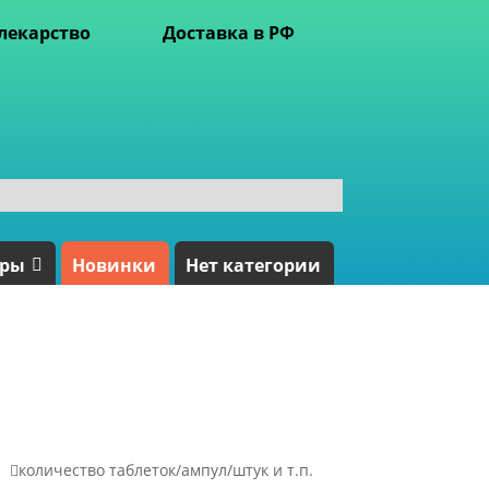
лекарство
Доставка в РФ
ары
Новинки
Нет категории

количество таблеток/ампул/штук и т.п.