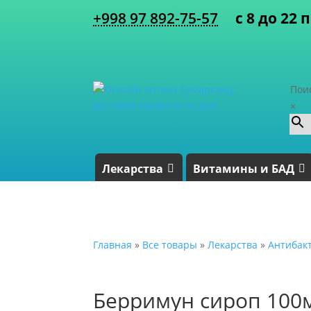
+998 97 892-75-57
с 8 до 22 
Пои
×
Лекарства
Витамины и БАД
Главная
»
Все товары
»
Лекарства
»
Антибак
Берримун сироп 100