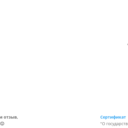
м отзыв,
Сертификат
🙂
"О государст