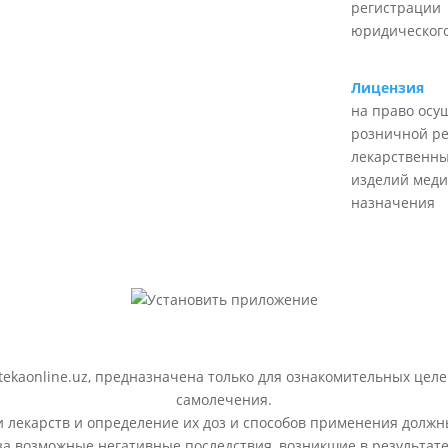
регистрации
юридического
Лицензия
на право осу
розничной р
лекарственны
изделий меди
назначения
ekaonline.uz, предназначена только для ознакомительных целе
самолечения.
лекарств и определение их доз и способов применения должн
 за возможные негативные последствия, возникшие в результ