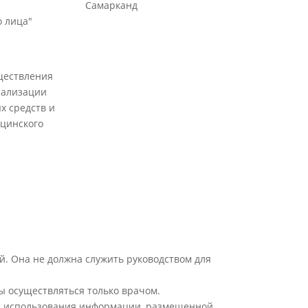
Самарканд
 лица"
ществления
еализации
х средств и
цинского
й. Она не должна служить руководством для
ы осуществляться только врачом.
ате использования информации, размещенной