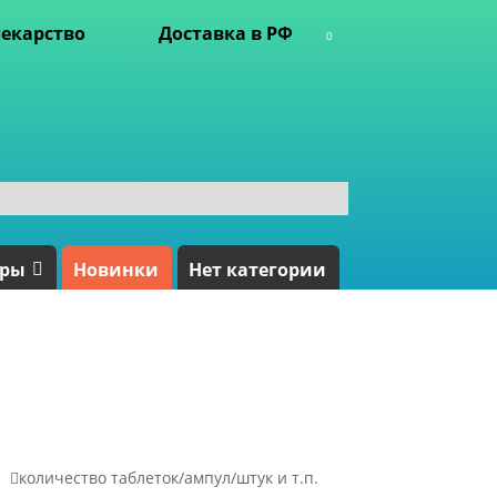
екарство
Доставка в РФ
0
ары
Новинки
Нет категории

количество таблеток/ампул/штук и т.п.