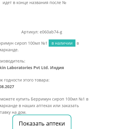
идет в конце названия после №
Артикул: e060ab74-g
рримун сироп 100мл №1
в наличии
в
марканде.
оизводитель:
in Laboratories Pvt Ltd. Индия
к годности этого товара:
08.2027
 можете купить Берримун сироп 100мл №1 в
арканде в наших аптеках или заказать
тавку на дом.
Показать аптеки