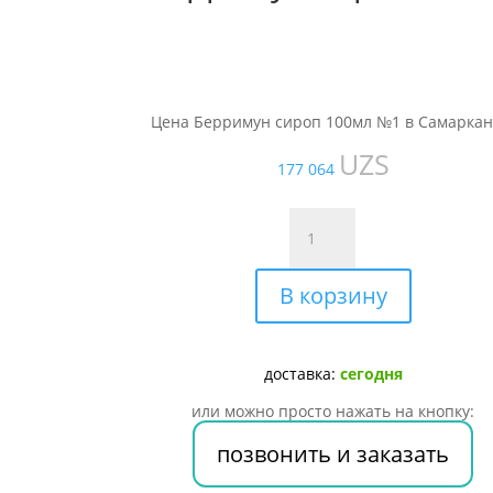
Цена Берримун сироп 100мл №1 в Самаркан
UZS
177 064
Количество
товара
Берримун
В корзину
сироп
100мл
№1
доставка:
сегодня
или можно просто нажать на кнопку:
позвонить и заказать