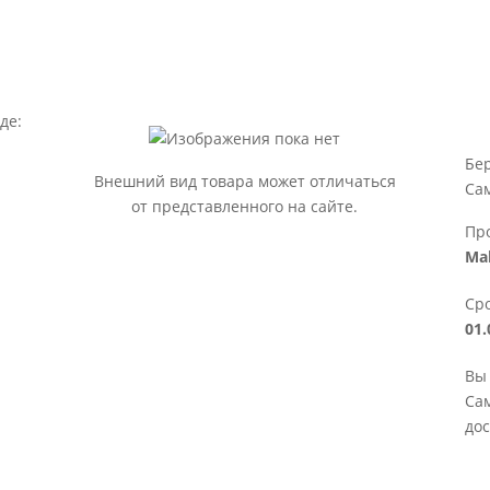
де:
Бе
Внешний вид товара может отличаться
Са
от представленного на сайте.
Пр
Mak
Сро
01.
Вы
Сам
дос