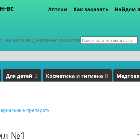
пн-вс
Аптеки
Как заказать
Найдем л
ск: начните ввод названия лекарства
Для детей
Косметика и гигиена
Медтов
териальные препараты
мл №1