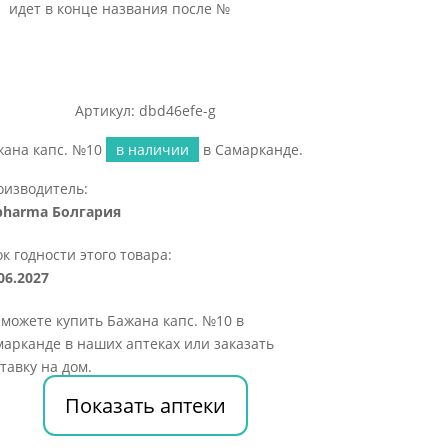
идет в конце названия после №
Артикул: dbd46efe-g
жана капс. №10
в наличии
в Самарканде.
оизводитель:
pharma Болгария
к годности этого товара:
06.2027
можете купить Бажана капс. №10 в
арканде в наших аптеках или заказать
тавку на дом.
Показать аптеки