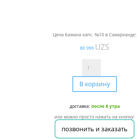
Цена Бажана капс. №10 в Самарканде:
UZS
80 999
Количество
товара
Бажана
В корзину
капс.
№10
доставка:
после 8 утра
или можно просто нажать на кнопку:
позвонить и заказать