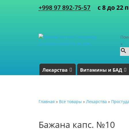
+998 97 892-75-57
с 8 до 22 
Пои
×
Лекарства
Витамины и БАД
Главная
»
Все товары
»
Лекарства
»
Простуд
Бажана капс. №10