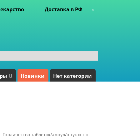
екарство
Доставка в РФ
0
ары
Новинки
Нет категории

количество таблеток/ампул/штук и т.п.