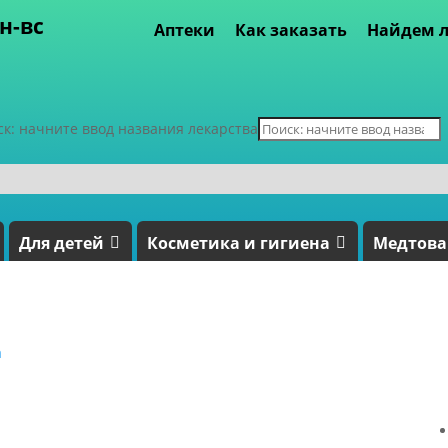
пн-вс
Аптеки
Как заказать
Найдем л
ск: начните ввод названия лекарства
Для детей
Косметика и гигиена
Медтов
а