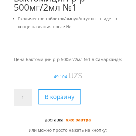
500мг/2мл №1

количество таблеток/ампул/штук и т.п. идет в
конце названия после №
Цена Бактомицин р-р 500мг/2мл №1 в Самарканде:
UZS
49 104
Количество
В корзину
товара
Бактомицин
р-
доставка:
уже завтра
р
500мг/2мл
или можно просто нажать на кнопку:
№1