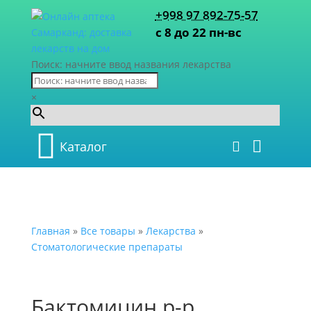
+998 97 892-75-57
с 8 до 22 пн-вс
Поиск: начните ввод названия лекарства
×
Каталог
Главная
»
Все товары
»
Лекарства
»
Стоматологические препараты
Бактомицин р-р