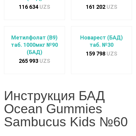
116 634
UZS
161 202
UZS
Метилфолат (В9)
Новарест (БАД)
таб. 1000мкг №90
таб. №30
(БАД)
159 798
UZS
265 993
UZS
Инструкция БАД
Ocean Gummies
Sambucus Kids №60