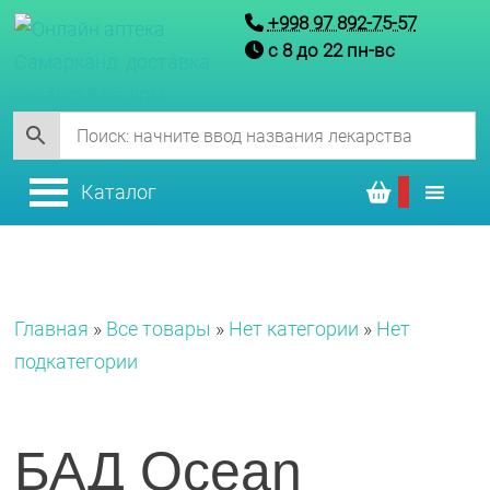
+998 97 892-75-57
с 8 до 22 пн-вс
Каталог
Главная
»
Все товары
»
Нет категории
»
Нет
подкатегории
БАД Ocean