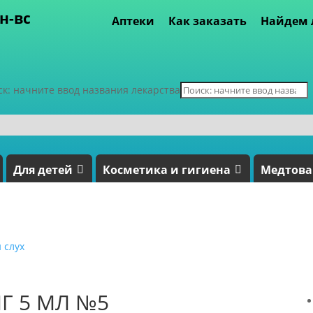
пн-вс
Аптеки
Как заказать
Найдем 
ск: начните ввод названия лекарства
Для детей
Косметика и гигиена
Медтов
 слух
Г 5 МЛ №5