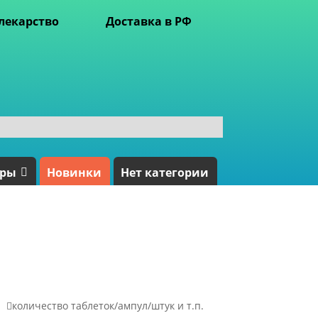
лекарство
Доставка в РФ
ары
Новинки
Нет категории

количество таблеток/ампул/штук и т.п.