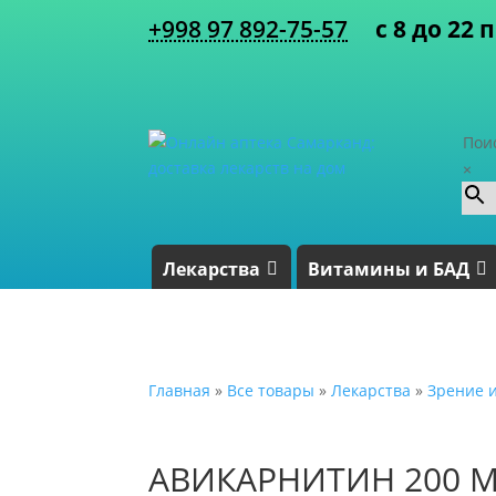
+998 97 892-75-57
с 8 до 22 
Пои
×
Лекарства
Витамины и БАД
Главная
»
Все товары
»
Лекарства
»
Зрение и
АВИКАРНИТИН 200 М