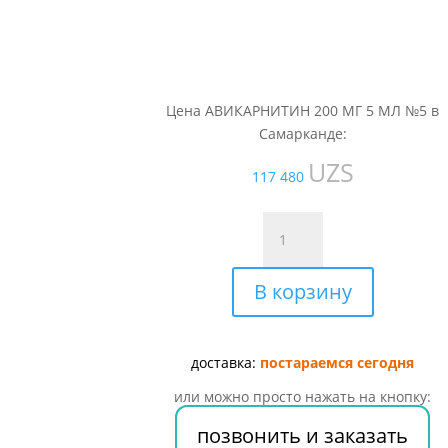
Цена АВИКАРНИТИН 200 МГ 5 МЛ №5 в
Самарканде:
UZS
117 480
Количество
товара
АВИКАРНИТИН
В корзину
200
МГ
5
МЛ
доставка:
постараемся сегодня
№5
или можно просто нажать на кнопку:
позвонить и заказать